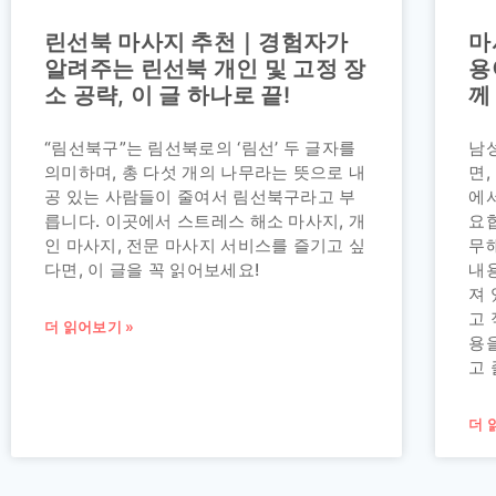
린선북 마사지 추천｜경험자가
마
알려주는 린선북 개인 및 고정 장
용
소 공략, 이 글 하나로 끝!
께
“림선북구”는 림선북로의 ‘림선’ 두 글자를
남
의미하며, 총 다섯 개의 나무라는 뜻으로 내
면,
공 있는 사람들이 줄여서 림선북구라고 부
에
릅니다. 이곳에서 스트레스 해소 마사지, 개
요
인 마사지, 전문 마사지 서비스를 즐기고 싶
무해
다면, 이 글을 꼭 읽어보세요!
내
져 
고
더 읽어보기 »
용
고 
더 