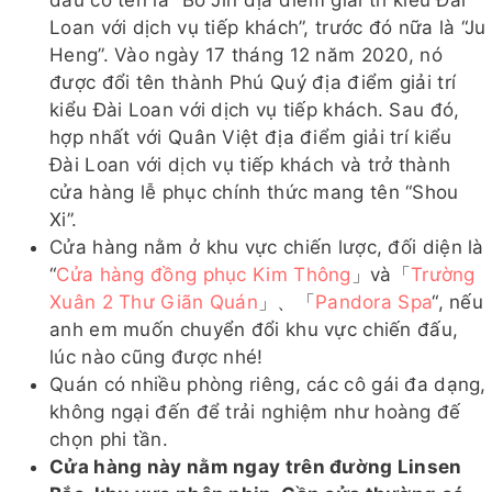
đầu có tên là “Bo Jin địa điểm giải trí kiểu Đài
Loan với dịch vụ tiếp khách”, trước đó nữa là “Ju
Heng”. Vào ngày 17 tháng 12 năm 2020, nó
được đổi tên thành Phú Quý địa điểm giải trí
kiểu Đài Loan với dịch vụ tiếp khách. Sau đó,
hợp nhất với Quân Việt địa điểm giải trí kiểu
Đài Loan với dịch vụ tiếp khách và trở thành
cửa hàng lễ phục chính thức mang tên “Shou
Xi”.
Cửa hàng nằm ở khu vực chiến lược, đối diện là
“
Cửa hàng đồng phục Kim Thông
」và「
Trường
Xuân 2 Thư Giãn Quán
」、「
Pandora Spa
“, nếu
anh em muốn chuyển đổi khu vực chiến đấu,
lúc nào cũng được nhé!
Quán có nhiều phòng riêng, các cô gái đa dạng,
không ngại đến để trải nghiệm như hoàng đế
chọn phi tần.
Cửa hàng này nằm ngay trên đường Linsen