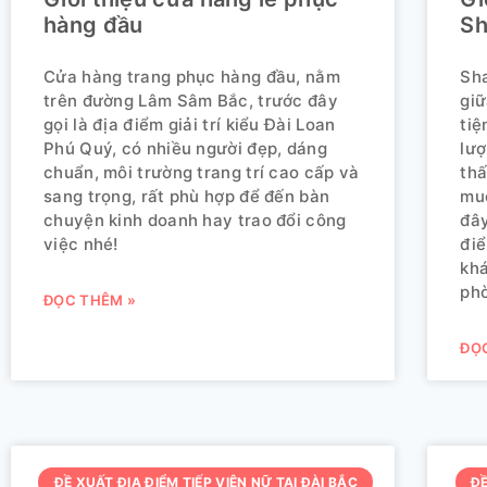
hàng đầu
Sh
Cửa hàng trang phục hàng đầu, nằm
Sha
trên đường Lâm Sâm Bắc, trước đây
giữ
gọi là địa điểm giải trí kiểu Đài Loan
tiệ
Phú Quý, có nhiều người đẹp, dáng
lượ
chuẩn, môi trường trang trí cao cấp và
thấ
sang trọng, rất phù hợp để đến bàn
muố
chuyện kinh doanh hay trao đổi công
đây
việc nhé!
điể
khá
phò
ĐỌC THÊM »
ĐỌ
ĐỀ XUẤT ĐỊA ĐIỂM TIẾP VIÊN NỮ TẠI ĐÀI BẮC
ĐỀ