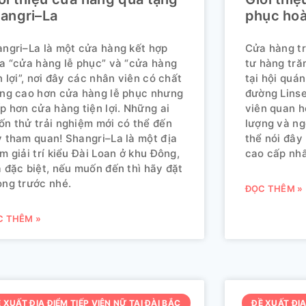
angri–La
phục hoà
ngri–La là một cửa hàng kết hợp
Cửa hàng tr
a “cửa hàng lễ phục” và “cửa hàng
tư hàng tră
n lợi”, nơi đây các nhân viên có chất
tại hội quá
ng cao hơn cửa hàng lễ phục nhưng
đường Linse
p hơn cửa hàng tiện lợi. Những ai
viên quan h
n thử trải nghiệm mới có thể đến
lượng và ng
 tham quan! Shangri–La là một địa
thể nói đây
m giải trí kiểu Đài Loan ở khu Đông,
cao cấp nhấ
 đặc biệt, nếu muốn đến thì hãy đặt
ng trước nhé.
ĐỌC THÊM »
C THÊM »
 XUẤT ĐỊA ĐIỂM TIẾP VIÊN NỮ TẠI ĐÀI BẮC
ĐỀ XUẤT ĐỊA