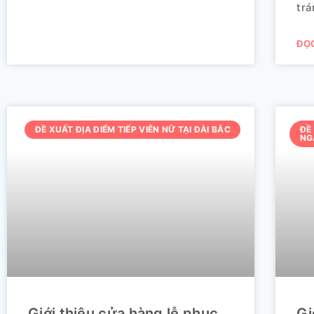
trá
ĐỌ
ĐỀ XUẤT ĐỊA ĐIỂM TIẾP VIÊN NỮ TẠI ĐÀI BẮC
ĐỀ
NG
Giới thiệu cửa hàng lễ phục
Gi