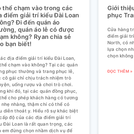
 thể chạm vào trong các
Giới thi
a điểm giải trí kiểu Đài Loan
phục Tra
ông? Đi đến quán áo
ường, quán áo lễ có được
Cửa hàng tr
ạm không? Ryan chia sẻ
điểm giải tr
North, có n
o bạn biết!
lựa chọn nh
chọn không 
ác địa điểm giải trí kiểu Đài Loan,
thể chạm vào không? Tại các quán
ng phục thường và trang phục lễ,
ĐỌC THÊM »
 cô gái chỉ chịu trách nhiệm trò
yện, uống rượu và chơi trò chơi.
ng khi đó, tại các quán đồng phục,
thể cho phép khách hàng có tương
 nhẹ nhàng, thậm chí có thể có
u diễn thoát y. Hiểu rõ sự khác biệt
cấp độ của các địa điểm giải trí
u Đài Loan là rất quan trọng, các
h em đừng chọn nhầm dịch vụ để