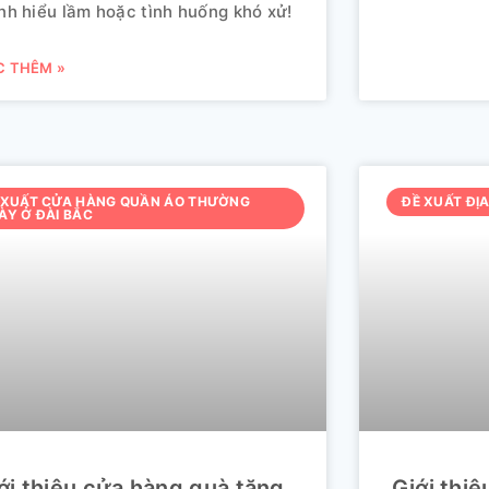
nh hiểu lầm hoặc tình huống khó xử!
C THÊM »
 XUẤT CỬA HÀNG QUẦN ÁO THƯỜNG
ĐỀ XUẤT ĐỊA
ÀY Ở ĐÀI BẮC
ới thiệu cửa hàng quà tặng
Giới thi