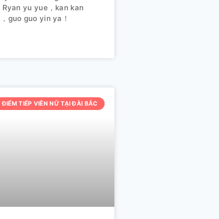
m. Ryan yu yue，kan kan
iu，guo guo yin ya！
 ĐIỂM TIẾP VIÊN NỮ TẠI ĐÀI BẮC