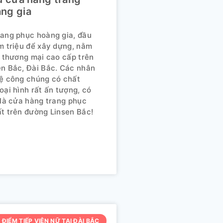
ng gia
ang phục hoàng gia, đầu
m triệu để xây dựng, nằm
n thương mại cao cấp trên
n Bắc, Đài Bắc. Các nhân
ệ công chúng có chất
oại hình rất ấn tượng, có
 là cửa hàng trang phục
t trên đường Linsen Bắc!
 ĐIỂM TIẾP VIÊN NỮ TẠI ĐÀI BẮC