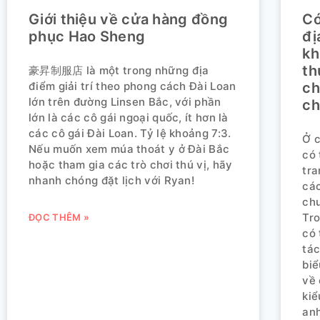
Giới thiệu về cửa hàng đồng
Có
phục Hao Sheng
đị
kh
th
豪昇制服店 là một trong những địa
điểm giải trí theo phong cách Đài Loan
ch
lớn trên đường Linsen Bắc, với phần
ch
lớn là các cô gái ngoại quốc, ít hơn là
các cô gái Đài Loan. Tỷ lệ khoảng 7:3.
Ở c
Nếu muốn xem múa thoát y ở Đài Bắc
có 
hoặc tham gia các trò chơi thú vị, hãy
tra
nhanh chóng đặt lịch với Ryan!
các
chu
Tro
ĐỌC THÊM »
có 
tác
biể
về 
kiể
an