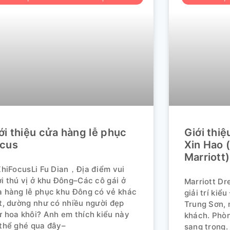
ới thiệu cửa hàng lễ phục
Giới thi
cus
Xin Hao 
Marriott)
ZhiFocusLi Fu Dian，Địa điểm vui
i thú vị ở khu Đông–Các cô gái ở
Marriott Dr
 hàng lễ phục khu Đông có vẻ khác
giải trí kiể
t, dường như có nhiều người đẹp
Trung Sơn, n
 hoa khôi? Anh em thích kiểu này
khách. Phòn
thể ghé qua đây–
sang trọng.