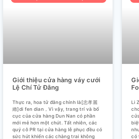
Giới thiệu cửa hàng váy cưới
Gi
Lệ Chí Tử Đằng
Fo
Thực ra, hoa tử đằng chính là[忠孝麗
Li 
緻]di fen dian，Vì vậy, trang trí và bố
chơ
cục của cửa hàng Dun Nan có phần
cửa
mới mẻ hơn một chút. Tất nhiên, các
biệ
quý cô PR tại cửa hàng lễ phục đều có
như
sức hút khiến các chàng trai không
có 