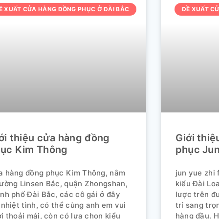
Ề XUẤT CỬA HÀNG ĐỒNG PHỤC Ở ĐÀI BẮC
ĐỀ XUẤT C
ới thiệu cửa hàng đồng
Giới thi
ục Kim Thông
phục Ju
a hàng đồng phục Kim Thông, nằm
jun yue zhi 
ường Linsen Bắc, quận Zhongshan,
kiểu Đài Lo
nh phố Đài Bắc, các cô gái ở đây
lược trên đ
 nhiệt tình, có thể cùng anh em vui
trí sang tr
i thoải mái, còn có lựa chọn kiểu
hàng đầu. 