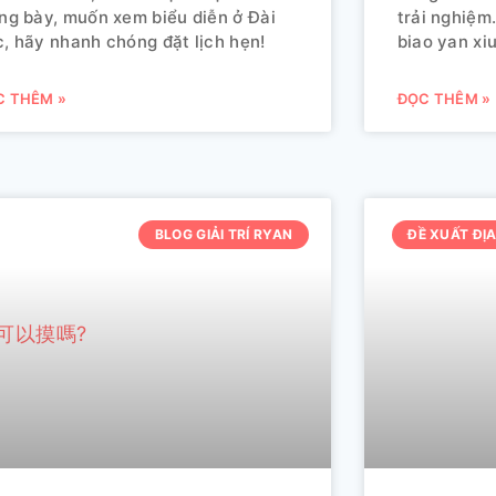
ng bày, muốn xem biểu diễn ở Đài
trải nghiệ
, hãy nhanh chóng đặt lịch hẹn!
biao yan x
C THÊM »
ĐỌC THÊM »
BLOG GIẢI TRÍ RYAN
ĐỀ XUẤT ĐỊA