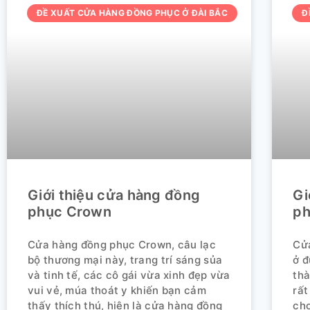
ĐỀ XUẤT CỬA HÀNG ĐỒNG PHỤC Ở ĐÀI BẮC
Đ
Giới thiệu cửa hàng đồng
Gi
phục Crown
ph
Cửa hàng đồng phục Crown, câu lạc
Cử
bộ thương mại này, trang trí sáng sủa
ở đ
và tinh tế, các cô gái vừa xinh đẹp vừa
thà
vui vẻ, múa thoát y khiến bạn cảm
rất
thấy thích thú, hiện là cửa hàng đồng
chơ