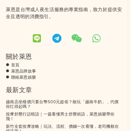
萊恩是台灣成人夜生活服務的專業指南，致力於提供安
全且透明的消費指引。
關於萊恩
首頁
萊恩品牌故事
聯絡萊恩娛樂
最新文章
越南店坐檯價只要台幣500元超俗？敢玩「越南牛奶」，代價
你扛得起嗎？
按摩舒壓行話暗語｜一篇看懂男士舒壓術語，萊恩娛樂帶你
飛！
新竹全套按摩攻略｜玩法、流程、價錢一次看懂，老司機都在
排這家！