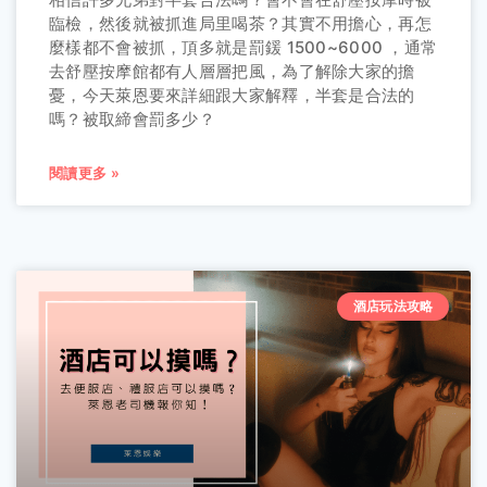
臨檢，然後就被抓進局里喝茶？其實不用擔心，再怎
麼樣都不會被抓，頂多就是罰鍰 1500~6000 ，通常
去舒壓按摩館都有人層層把風，為了解除大家的擔
憂，今天萊恩要來詳細跟大家解釋，半套是合法的
嗎？被取締會罰多少？
閱讀更多 »
酒店玩法攻略