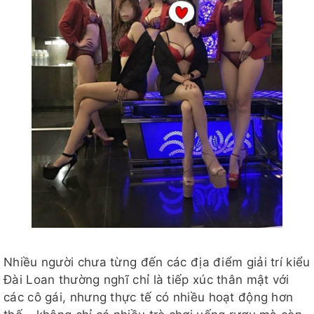
Nhiều người chưa từng đến các địa điểm giải trí kiểu
Đài Loan thường nghĩ chỉ là tiếp xúc thân mật với
các cô gái, nhưng thực tế có nhiều hoạt động hơn