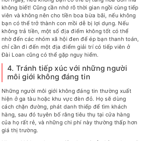
không biết! Cũng cần nhớ rõ thời gian ngồi cùng tiếp
viên và không nên cho tiền boa bừa bãi, nếu không
bạn có thể trở thành con mồi dễ bị lợi dụng. Nếu
không trả tiền, một số địa điểm không tốt có thể
nhờ đến các nhóm xã hội đen để ép bạn thanh toán,
chỉ cần đi đến một địa điểm giải trí có tiếp viên ở
Đài Loan cũng có thể gặp nguy hiểm.
4. Tránh tiếp xúc với những người
môi giới không đáng tin
Những người môi giới không đáng tin thường xuất
hiện ở ga tàu hoặc khu vực đèn đỏ. Họ sẽ dùng
cách chặn đường, phát danh thiếp để tìm khách
hàng, sau đó tuyên bố rằng tiêu thụ tại cửa hàng
của họ rất rẻ, và những chi phí này thường thấp hơn
giá thị trường.