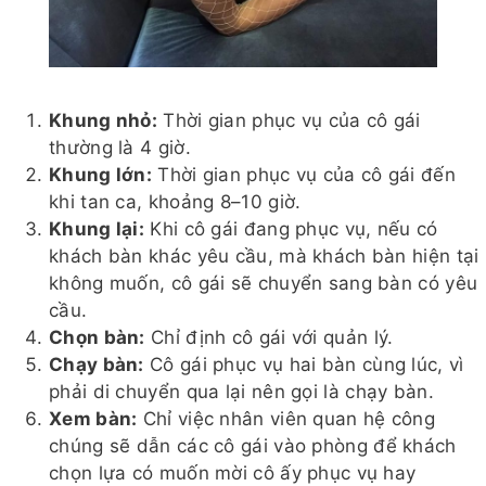
Khung nhỏ:
Thời gian phục vụ của cô gái
thường là 4 giờ.
Khung lớn:
Thời gian phục vụ của cô gái đến
khi tan ca, khoảng 8–10 giờ.
Khung lại:
Khi cô gái đang phục vụ, nếu có
khách bàn khác yêu cầu, mà khách bàn hiện tại
không muốn, cô gái sẽ chuyển sang bàn có yêu
cầu.
Chọn bàn:
Chỉ định cô gái với quản lý.
Chạy bàn:
Cô gái phục vụ hai bàn cùng lúc, vì
phải di chuyển qua lại nên gọi là chạy bàn.
Xem bàn:
Chỉ việc nhân viên quan hệ công
chúng sẽ dẫn các cô gái vào phòng để khách
chọn lựa có muốn mời cô ấy phục vụ hay