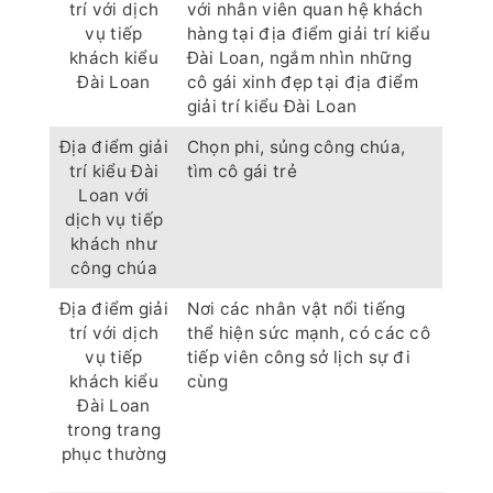
trí với dịch
với nhân viên quan hệ khách
vụ tiếp
hàng tại địa điểm giải trí kiểu
khách kiểu
Đài Loan, ngắm nhìn những
Đài Loan
cô gái xinh đẹp tại địa điểm
giải trí kiểu Đài Loan
Địa điểm giải
Chọn phi, sủng công chúa,
trí kiểu Đài
tìm cô gái trẻ
Loan với
dịch vụ tiếp
khách như
công chúa
Địa điểm giải
Nơi các nhân vật nổi tiếng
trí với dịch
thể hiện sức mạnh, có các cô
vụ tiếp
tiếp viên công sở lịch sự đi
khách kiểu
cùng
Đài Loan
trong trang
phục thường