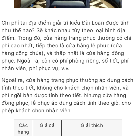
Chi phí tại địa điểm giải trí kiểu Đài Loan được tính
như thế nào? Sẽ khác nhau tùy theo loại hình địa
điểm. Trong đó, cửa hàng trang phục thường có chi
phí cao nhất, tiếp theo là cửa hàng lễ phục (cửa
hàng công chúa), và thấp nhất là cửa hàng đồng
phục. Ngoài ra, còn có phí phòng riêng, số tiết, phí
nhân viên, phí phục vụ, v.v.
Ngoài ra, cửa hàng trang phục thường áp dụng cách
tính theo tiết, không cho khách chọn nhân viên, và
phí ngồi bàn được tính theo tiết. Nhưng cửa hàng
đồng phục, lễ phục áp dụng cách tính theo giờ, cho
phép khách chọn nhân viên.
Các
Giá cả
Giải thích
hạng