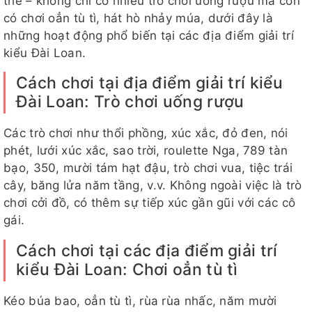
thế – không chỉ có nhiều trò chơi uống rượu mà còn
có chơi oẳn tù tì, hát hò nhảy múa, dưới đây là
những hoạt động phổ biến tại các địa điểm giải trí
kiểu Đài Loan.
Cách chơi tại địa điểm giải trí kiểu
Đài Loan: Trò chơi uống rượu
Các trò chơi như thổi phồng, xúc xắc, đỏ đen, nói
phét, lưới xúc xắc, sao trời, roulette Nga, 789 tàn
bạo, 350, mười tám hạt đậu, trò chơi vua, tiệc trái
cây, băng lửa năm tầng, v.v. Không ngoài việc là trò
chơi cởi đồ, có thêm sự tiếp xúc gần gũi với các cô
gái.
Cách chơi tại các địa điểm giải trí
kiểu Đài Loan: Chơi oẳn tù tì
Kéo búa bao, oẳn tù tì, rùa rùa nhấc, năm mười