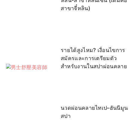
หลิน-สาขาหลินเซิน (เดิมคือ
สาขาจี๋หลิน)
รายได้สูงไหม? เงื่อนไขการ
สมัครและการเตรียมตัว
สำหรับงานในสปาผ่อนคลาย
นวดผ่อนคลายไทเป–ฮันนีมูน
สปา