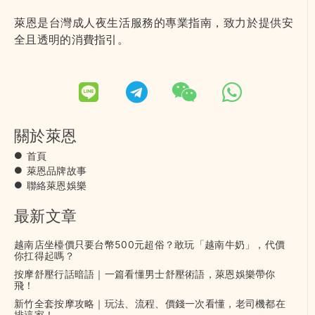
萊恩是台灣成人夜生活服務的專業指南，致力於提供安
全且透明的消費指引。
關於萊恩
首頁
萊恩品牌故事
聯絡萊恩娛樂
最新文章
越南店坐檯價只要台幣500元超俗？敢玩「越南牛奶」，代價
你扛得起嗎？
按摩舒壓行話暗語｜一篇看懂男士舒壓術語，萊恩娛樂帶你
飛！
新竹全套按摩攻略｜玩法、流程、價錢一次看懂，老司機都在
排這家！