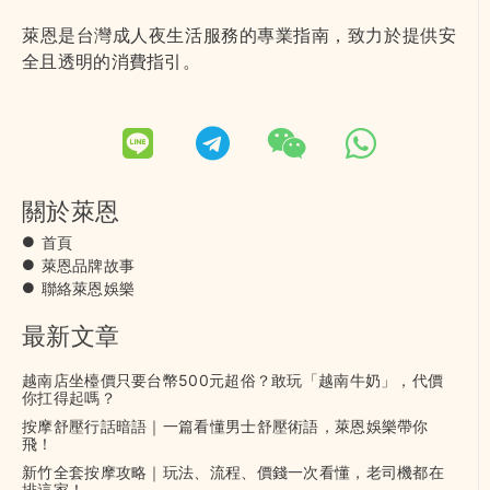
萊恩是台灣成人夜生活服務的專業指南，致力於提供安
全且透明的消費指引。
關於萊恩
首頁
萊恩品牌故事
聯絡萊恩娛樂
最新文章
越南店坐檯價只要台幣500元超俗？敢玩「越南牛奶」，代價
你扛得起嗎？
按摩舒壓行話暗語｜一篇看懂男士舒壓術語，萊恩娛樂帶你
飛！
新竹全套按摩攻略｜玩法、流程、價錢一次看懂，老司機都在
排這家！