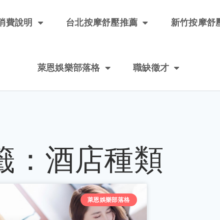
消費說明
台北按摩舒壓推薦
新竹按摩舒
萊恩娛樂部落格
職缺徵才
籤：酒店種類
萊恩娛樂部落格