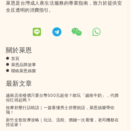
萊恩是台灣成人夜生活服務的專業指南，致力於提供安
全且透明的消費指引。
關於萊恩
首頁
萊恩品牌故事
聯絡萊恩娛樂
最新文章
越南店坐檯價只要台幣500元超俗？敢玩「越南牛奶」，代價
你扛得起嗎？
按摩舒壓行話暗語｜一篇看懂男士舒壓術語，萊恩娛樂帶你
飛！
新竹全套按摩攻略｜玩法、流程、價錢一次看懂，老司機都在
排這家！