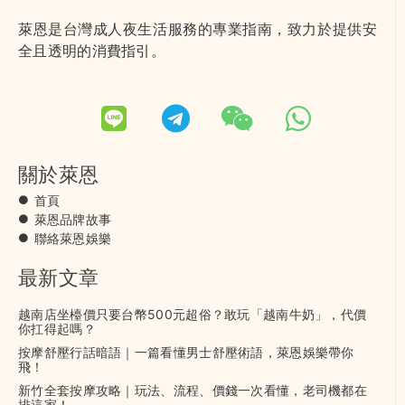
萊恩是台灣成人夜生活服務的專業指南，致力於提供安
全且透明的消費指引。
關於萊恩
首頁
萊恩品牌故事
聯絡萊恩娛樂
最新文章
越南店坐檯價只要台幣500元超俗？敢玩「越南牛奶」，代價
你扛得起嗎？
按摩舒壓行話暗語｜一篇看懂男士舒壓術語，萊恩娛樂帶你
飛！
新竹全套按摩攻略｜玩法、流程、價錢一次看懂，老司機都在
排這家！