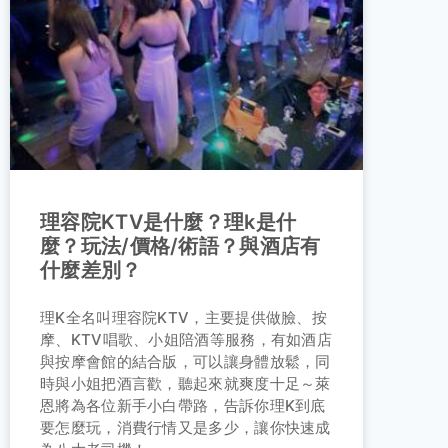
理容院KTV是什麼？理k是什
麼？玩法/價格/術語？與酒店有
什麼差別？
理K全名叫理容院KTV，主要提供做臉、按
摩、KTV唱歌、小姐陪酒等服務，有如酒店
與按摩會館的結合版，可以讓身體放鬆，同
時與小姐把酒言歡，聽起來就爽度十足～萊
恩將為各位新手小白帶路，告訴你理K到底
要怎麼玩，消費行情又是多少，讓你快速成