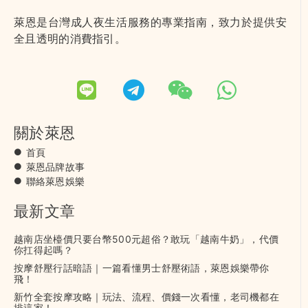
萊恩是台灣成人夜生活服務的專業指南，致力於提供安
全且透明的消費指引。
關於萊恩
首頁
萊恩品牌故事
聯絡萊恩娛樂
最新文章
越南店坐檯價只要台幣500元超俗？敢玩「越南牛奶」，代價
你扛得起嗎？
按摩舒壓行話暗語｜一篇看懂男士舒壓術語，萊恩娛樂帶你
飛！
新竹全套按摩攻略｜玩法、流程、價錢一次看懂，老司機都在
排這家！