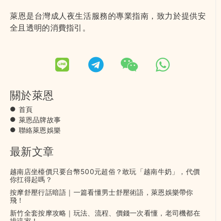
萊恩是台灣成人夜生活服務的專業指南，致力於提供安
全且透明的消費指引。
關於萊恩
首頁
萊恩品牌故事
聯絡萊恩娛樂
最新文章
越南店坐檯價只要台幣500元超俗？敢玩「越南牛奶」，代價
你扛得起嗎？
按摩舒壓行話暗語｜一篇看懂男士舒壓術語，萊恩娛樂帶你
飛！
新竹全套按摩攻略｜玩法、流程、價錢一次看懂，老司機都在
排這家！