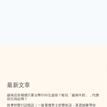
最新文章
越南店坐檯價只要台幣500元超俗？敢玩「越南牛奶」，代價
你扛得起嗎？
按摩舒壓行話暗語｜一篇看懂男士舒壓術語，萊恩娛樂帶你