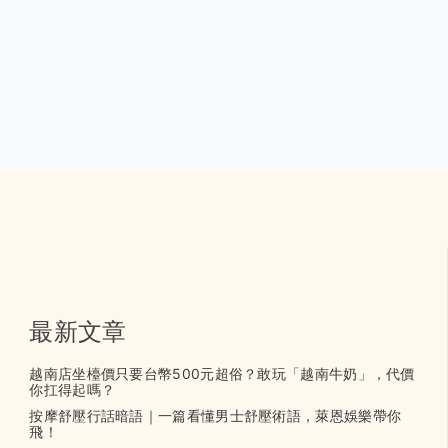
最新文章
越南店坐檯價只要台幣500元超俗？敢玩「越南牛奶」，代價
你扛得起嗎？
按摩舒壓行話暗語｜一篇看懂男士舒壓術語，萊恩娛樂帶你
飛！