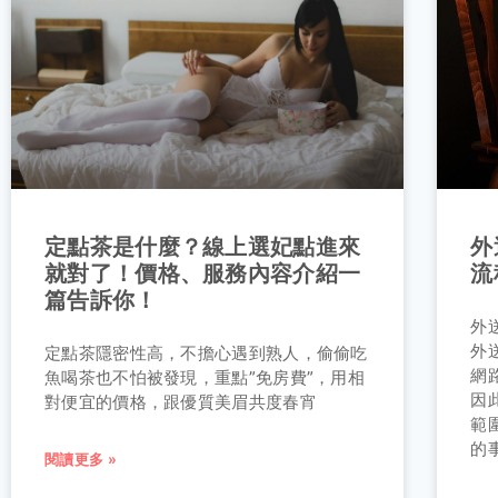
定點茶是什麼？線上選妃點進來
外
就對了！價格、服務內容介紹一
流
篇告訴你！
外
外
定點茶隱密性高，不擔心遇到熟人，偷偷吃
網
魚喝茶也不怕被發現，重點”免房費”，用相
因
對便宜的價格，跟優質美眉共度春宵
範
的
閱讀更多 »