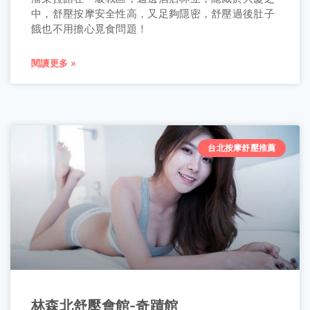
中，舒壓按摩安全性高，又足夠隱密，舒壓過後肚子
餓也不用擔心覓食問題！
閱讀更多 »
台北按摩舒壓推薦
林森北舒壓會館-奇蹟館