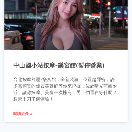
中山國小站按摩-樂宮館(暫停營業)
台北按摩舒壓-樂宮館，全新裝潢、位置超隱密，許
多高顏質的優質美容師等你來挖掘，位於晴光商圈附
近，讓你按摩、美食一次擁有，男士們還在等什麼？
趕緊手刀了解體驗！
閱讀更多 »