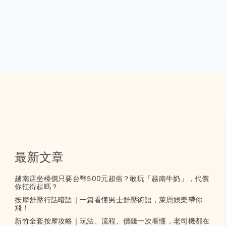
最新文章
越南店坐檯價只要台幣500元超俗？敢玩「越南牛奶」，代價
你扛得起嗎？
按摩舒壓行話暗語｜一篇看懂男士舒壓術語，萊恩娛樂帶你
飛！
新竹全套按摩攻略｜玩法、流程、價錢一次看懂，老司機都在