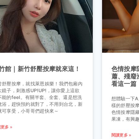
竹館｜新竹舒壓按摩就來這！
色情按摩
蕭、殘廢澡
看這一篇
竹舒壓按摩，就找萊恩娛樂！我們包廂內
大鏡子，刺激感UP!UP!，讓你愛上這欲
不能的feel。有關半套、全套、還是想洗
想體驗一下
鴦浴，趕快預約就對了，不用到台北，新
樣的舒壓按
就可享受，小哥哥們趕快來～
色情按摩隱
果凍，有興
更多 »
閱讀更多 »