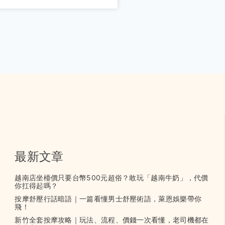
最新文章
越南店坐檯價只要台幣500元超俗？敢玩「越南牛奶」，代價
你扛得起嗎？
按摩舒壓行話暗語｜一篇看懂男士舒壓術語，萊恩娛樂帶你
飛！
新竹全套按摩攻略｜玩法、流程、價錢一次看懂，老司機都在