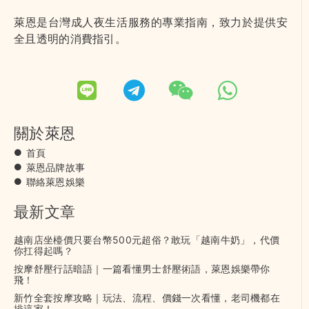
萊恩是台灣成人夜生活服務的專業指南，致力於提供安
全且透明的消費指引。
關於萊恩
首頁
萊恩品牌故事
聯絡萊恩娛樂
最新文章
越南店坐檯價只要台幣500元超俗？敢玩「越南牛奶」，代價
你扛得起嗎？
按摩舒壓行話暗語｜一篇看懂男士舒壓術語，萊恩娛樂帶你
飛！
新竹全套按摩攻略｜玩法、流程、價錢一次看懂，老司機都在
排這家！