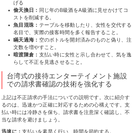
げる
偷天換日：
同じ年のB級酒をA級酒に見せかけてコ
ストを削減する。
魚目混珠：
テーブルを移動したり、女性を交代する
名目で、実際の接客時間を多く報告すること。
瞞天過海：
空のボトルを開封済みのものと偽り、注
文数を増やすこと。
暗渡陳倉：
支払い時に女性と示し合わせて、気を逸
らして不正を見逃させること。
台湾式の接待エンターテイメント施設
での請求書確認の技術を強化する
上記は不正請求の手法についての説明です。次に紹介す
るのは、迅速かつ正確に対応するための心構えです。支
払い時には冷静さを保ち、請求書を注意深く確認し、不
当な請求を避けましょう。
迅速に：
支払いを素早く行い、時間を節約する。