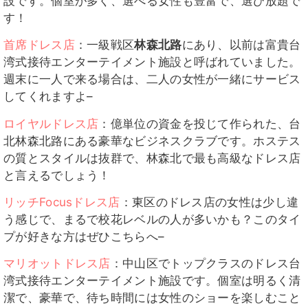
設です。個室が多く、選べる女性も豊富で、選び放題で
す！
首席ドレス店
：一級戦区
林森北路
にあり、以前は富貴台
湾式接待エンターテイメント施設と呼ばれていました。
週末に一人で来る場合は、二人の女性が一緒にサービス
してくれますよ–
ロイヤルドレス店
：億単位の資金を投じて作られた、台
北林森北路にある豪華なビジネスクラブです。ホステス
の質とスタイルは抜群で、林森北で最も高級なドレス店
と言えるでしょう！
リッチFocusドレス店
：東区のドレス店の女性は少し違
う感じで、まるで校花レベルの人が多いかも？このタイ
プが好きな方はぜひこちらへ–
マリオットドレス店
：中山区でトップクラスのドレス台
湾式接待エンターテイメント施設です。個室は明るく清
潔で、豪華で、待ち時間には女性のショーを楽しむこと