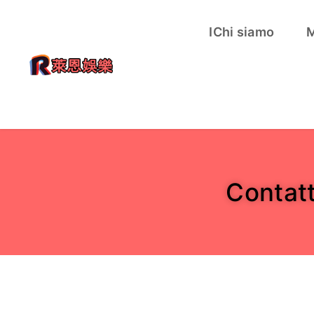
IChi siamo
M
Contat