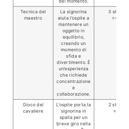
del momento.
Tecnica del
La signorina
3 stelle
maestro
aiuta l’ospite a
⭐️⭐️⭐️
mantenere un
oggetto in
equilibrio,
creando un
momento di
sfida e
divertimento. È
un’esperienza
che richiede
concentrazione
e
collaborazione.
Gioco del
L’ospite porta la
2 stelle
cavaliere
signorina in
⭐️⭐️
spalla per un
breve giro nella