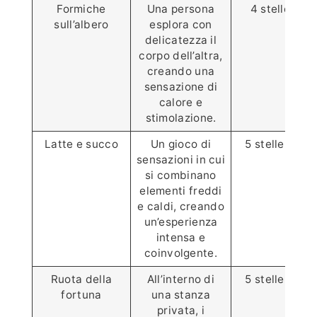
Formiche
Una persona
4 stelle⭐️⭐️⭐️
sull’albero
esplora con
delicatezza il
corpo dell’altra,
creando una
sensazione di
calore e
stimolazione.
Latte e succo
Un gioco di
5 stelle ⭐️⭐️⭐️⭐
sensazioni in cui
si combinano
elementi freddi
e caldi, creando
un’esperienza
intensa e
coinvolgente.
Ruota della
All’interno di
5 stelle ⭐️⭐️⭐️⭐
fortuna
una stanza
privata, i