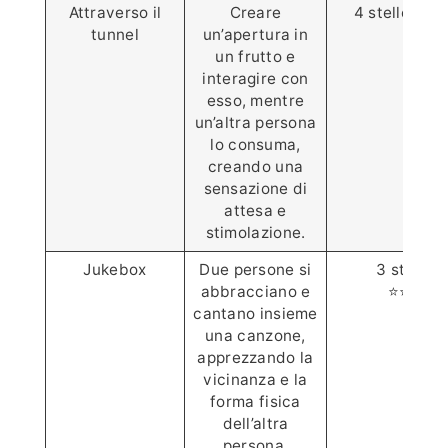
Attraverso il
Creare
4 stelle⭐️⭐️⭐️
tunnel
un’apertura in
un frutto e
interagire con
esso, mentre
un’altra persona
lo consuma,
creando una
sensazione di
attesa e
stimolazione.
Jukebox
Due persone si
3 stelle
abbracciano e
⭐️⭐️⭐️
cantano insieme
una canzone,
apprezzando la
vicinanza e la
forma fisica
dell’altra
persona.