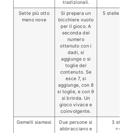
tradizionali.
Sette più otto
Si prepara un
5 stelle ⭐️⭐️⭐️⭐
meno nove
bicchiere vuoto
per il gioco. A
seconda del
numero
ottenuto con i
dadi, si
aggiunge o si
toglie del
contenuto. Se
esce 7, si
aggiunge, con 8
si toglie, e con 9
si brinda. Un
gioco vivace e
coinvolgente.
Gemelli siamesi
Due persone si
3 stelle
abbracciano e
⭐️⭐️⭐️