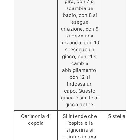
gira, con 7 si
scambia un
bacio, con 8 si
esegue
un’azione, con 9
si beve una
bevanda, con 10
si esegue un
gioco, con 11 si
cambia
abbigliamento,
con 12 si
indossa un
capo. Questo
gioco è simile al
gioco del re.
Cerimonia di
Si intende che
5 stelle ⭐️⭐️⭐️⭐
coppia
l’ospite e la
signorina si
ritirano in una