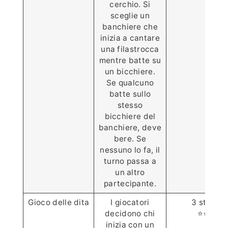
cerchio. Si
sceglie un
banchiere che
inizia a cantare
una filastrocca
mentre batte su
un bicchiere.
Se qualcuno
batte sullo
stesso
bicchiere del
banchiere, deve
bere. Se
nessuno lo fa, il
turno passa a
un altro
partecipante.
Gioco delle dita
I giocatori
3 stelle
decidono chi
⭐️⭐️⭐️
inizia con un