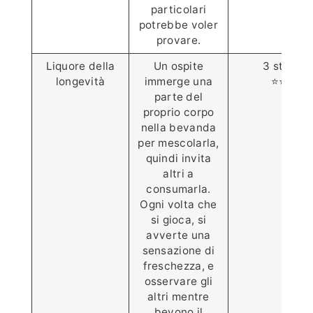
particolari
potrebbe voler
provare.
Liquore della
Un ospite
3 stelle
longevità
immerge una
⭐️⭐️⭐️
parte del
proprio corpo
nella bevanda
per mescolarla,
quindi invita
altri a
consumarla.
Ogni volta che
si gioca, si
avverte una
sensazione di
freschezza, e
osservare gli
altri mentre
bevono il