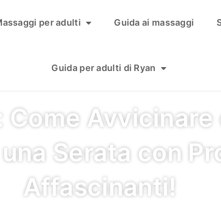
assaggi per adulti
Guida ai massaggi
S
Guida per adulti di Ryan
: Come Avvicinare
 una Serata con Pr
Affascinanti!