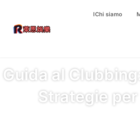
IChi siamo
M
Guida al Clubbing
Strategie per