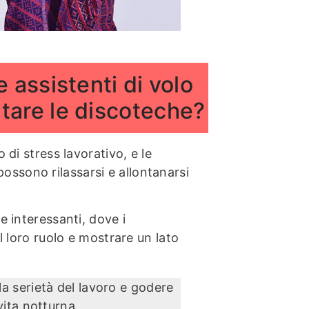
 assistenti di volo
tare le discoteche?
 di stress lavorativo, e le
ssono rilassarsi e allontanarsi
e interessanti, dove i
el loro ruolo e mostrare un lato
la serietà del lavoro e godere
vita notturna.