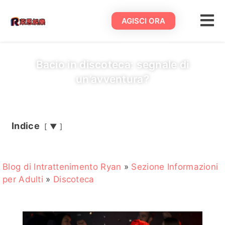
AGISCI ORA
Bacio in discoteca: segnale di
un’avventura?
Indice
▼
Blog di Intrattenimento Ryan
»
Sezione Informazioni
per Adulti
»
Discoteca