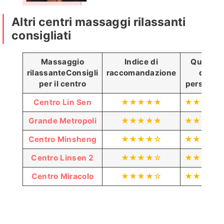
Altri centri massaggi rilassanti
可樂
艾薇
MoMo客
魚魚客評
愛愛
consigliati
評
1
客評
Massaggio
Indice di
Qualità
rilassante
Consigli
raccomandazione
del
per il centro
personal
愛愛客
莉兒客評
蛋白
砂
迪麗客
梵妮
評1
1
客評
糖
評1
Centro Lin Sen
★★★★★
★★★★
客
Grande Metropoli
★★★★★
★★★★
評
Centro Minsheng
★★★★☆
★★★★
小新客
貝
亞歆客
韶菲
諾米
喬恩客評
Centro Linsen 2
★★★★☆
★★★★
評
兒
評1
1
客
Centro Miracolo
★★★★☆
★★★★
評
AP
笑笑
凡凡
妲己
哈妮