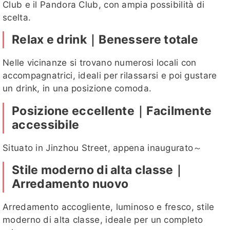
Club e il Pandora Club, con ampia possibilità di
scelta.
Relax e drink｜Benessere totale
詩婷
可柔
潔心
小乖
芸柔
Nelle vicinanze si trovano numerosi locali con
accompagnatrici, ideali per rilassarsi e poi gustare
un drink, in una posizione comoda.
Posizione eccellente｜Facilmente
小乖客
詩婷客評
千兒
芸柔客評
夏桐客評1
accessibile
評
客評
Situato in Jinzhou Street, appena inaugurato～
Stile moderno di alta classe｜
跳跳客評
小羽客評
貝兒
小羽客評
喬恩
Arredamento nuovo
1
1
Arredamento accogliente, luminoso e fresco, stile
moderno di alta classe, ideale per un completo