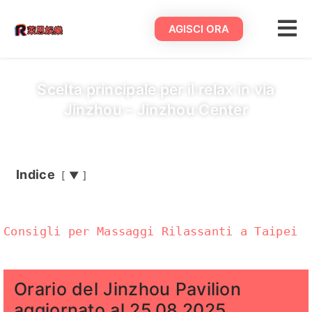
AGISCI ORA
Scelta principale per il relax in via
Jinzhou – Jinzhou Center
Indice
▼
Consigli per Massaggi Rilassanti a Taipei
Orario del Jinzhou Pavilion
aggiornato al 25.08.2025