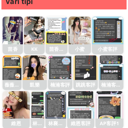
vari tipi
茴香
KK
茴香客
小蜜
小蜜客評
評1
薇薇客
凱樂
楠湳客評
跳跳客評
楠湳客評
評
1
維恩
林襄
林襄客
維恩客評
AP客評1