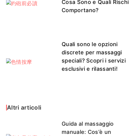
Cosa Sono e Quali Rischi
澄露
匠匠
匠匠客
芷涵客評
玄玄
評
Comportano?
焦糖
點點
二月
伊凡
hana
Quali sono le opzioni
discrete per massaggi
speciali? Scopri i servizi
esclusivi e rilassanti!
可兒
小裴
妞妞
乃久子客
泡泡
評
Altri articoli
娜比
匠匠客評1
雛田客評1
澄露客評
Guida al massaggio
manuale: Cos’è un