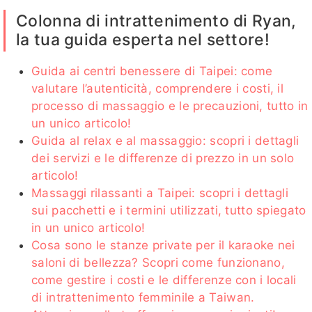
客評
Colonna di intrattenimento di Ryan,
la tua guida esperta nel settore!
Guida ai centri benessere di Taipei: come
櫻桃客評
艾薇客評
梵妮
潔咪客
佩綺客評
valutare l’autenticità, comprendere i costi, il
客評
評1
processo di massaggio e le precauzioni, tutto in
un unico articolo!
Guida al relax e al massaggio: scopri i dettagli
dei servizi e le differenze di prezzo in un solo
米樂客
米樂客
沐沐
小野
娜娜子
articolo!
評1
評
客評1
Massaggi rilassanti a Taipei: scopri i dettagli
sui pacchetti e i termini utilizzati, tutto spiegato
in un unico articolo!
Cosa sono le stanze private per il karaoke nei
娜娜
楠湳
星野
露娜
陽光
saloni di bellezza? Scopri come funzionano,
子客
come gestire i costi e le differenze con i locali
評
di intrattenimento femminile a Taiwan.