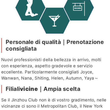
元元客評
元元客評1
茴香客
慕容
湘晴客評
評
客評
Personale di qualità｜Prenotazione
湘晴
恩恩
SM客評
KK客評1
潔咪
客評1
consigliata
Nuovi professionisti della bellezza in arrivo, molti
con esperienza, aspetto gradevole e servizio
寶藍
小乖客評
姸恩客評
迪麗
慕容客評
eccellente. Particolarmente consigliati Joyce,
1
Wanwan, Nana, Shiting, Helen, Autumn, Yaya～
Filiali
vicine
｜Ampia scelta
Se il Jinzhou Club non è di vostro gradimento, nelle
漢娜客評
漢娜客評
漢娜
雛田
薇薇
vicinanze ci sono il Metropolitan Club, il New York
1