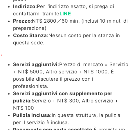
Indirizzo:
Per l’indirizzo esatto, si prega di
contattarmi tramite
LINE
Prezzo:
NT$ 2800／60 min. (inclusi 10 minuti di
詩婷客評
姸恩客
奶姬
凱欣
海洋
preparazione)
1
評1
Costo Stanza:
Nessun costo per la stanza in
questa sede.
芸柔客
玥玥
凱樂
夏桐客評
玥玥
奶姬客評
Servizi aggiuntivi:
Prezzo di mercato = Servizio
評1
客評
客評
客評1
1
+ NT$ 5000, Altro servizio + NT$ 1000. È
possibile discutere il prezzo con il
professionista.
Servizi aggiuntivi con supplemento per
奶姬客評
小新
MoMo
SM
小羽
pulizia:
Servizio + NT$ 300, Altro servizio +
NT$ 100
Pulizia inclusa:
In questa struttura, la pulizia
per il servizio è inclusa.
Pagamento con carta accettato.
È previsto un