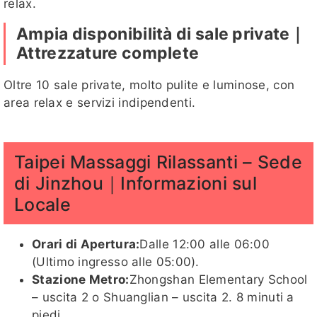
relax.
迪麗客評
米樂
小麥
夏桐
莉兒
Ampia disponibilità di sale private｜
Attrezzature complete
Oltre 10 sale private, molto pulite e luminose, con
area relax e servizi indipendenti.
亞歆
Abby
紅豆
哈妮客評
魚魚
1
Taipei Massaggi Rilassanti – Sede
di Jinzhou｜Informazioni sul
乃久子
砂糖
湘晴
亞歆客評
魚魚
玥玥
Locale
客評
Orari di Apertura:
Dalle 12:00 alle 06:00
(Ultimo ingresso alle 05:00).
Stazione Metro:
Zhongshan Elementary School
紅豆客評
韓韓
蛋白
莉兒客
– uscita 2 o Shuanglian – uscita 2. 8 minuti a
評
piedi.