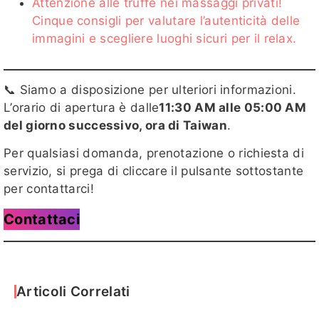
Attenzione alle truffe nei massaggi privati!
Cinque consigli per valutare l’autenticità delle
楊寧
童芯
抹茶
佳瑄
櫻桃客評
immagini e scegliere luoghi sicuri per il relax.
1
📞 Siamo a disposizione per ulteriori informazioni.
L’orario di apertura è dalle
11:30 AM alle 05:00 AM
韶菲客
夏夜
梵妮客評
芊芊客評
陽光客評
del giorno successivo, ora di Taiwan
.
評
1
Per qualsiasi domanda, prenotazione o richiesta di
servizio, si prega di cliccare il pulsante sottostante
per contattarci!
星野客評
蛋白
雛田客評
凡凡客評
芸芸
Contattaci
客評1
1
Articoli Correlati
詩涵
溫蒂
DaDa
DaDa客
冰兒
評