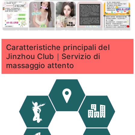
客評
評1
AP客評
葆琪
千兒
薇薇客評
潔咪客評
1
Caratteristiche principali del
Jinzhou Club｜Servizio di
massaggio attento
寶
寶藍客
KK客評
凱
汪汪客評
汪汪客評
藍
評1
樂
1
客
客
評
評1
維恩客評
千兒
元元
佩綺
林襄
1
客評
1