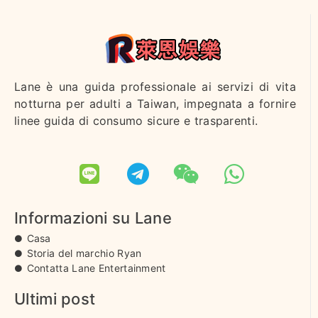
白菜客評
草莓
柚柚
芹菜
妲己客評
1
1
Lane è una guida professionale ai servizi di vita
notturna per adulti a Taiwan, impegnata a fornire
linee guida di consumo sicure e trasparenti.
雨歡
嫩嫩
朵拉
芊羽
純愛
Informazioni su Lane
夢想
雪糕
麥芽
榛果
雨歡客
Casa
評
Storia del marchio Ryan
Contatta Lane Entertainment
Ultimi post