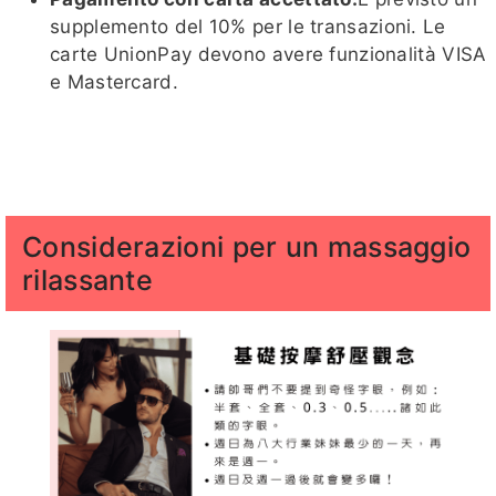
姸恩
跳跳
沐華
娜娜子
Tyra泰
supplemento del 10% per le transazioni. Le
菈
carte UnionPay devono avere funzionalità VISA
e Mastercard.
小新客評1
喬恩客
丸子
哈妮
櫻桃
評
Considerazioni per un massaggio
rilassante
芊芊
愛愛
慕容
汪汪
貝兒客評
1
夏夜客評
丸子客評
SM客評1
恩恩客
評