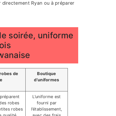
er directement Ryan ou à préparer
e soirée, uniforme
ois
wanaise
 robes de
Boutique
ée
d’uniformes
préparent
L’uniforme est
des robes
fourni par
tites robes
l’établissement,
e qualité
avec des frais