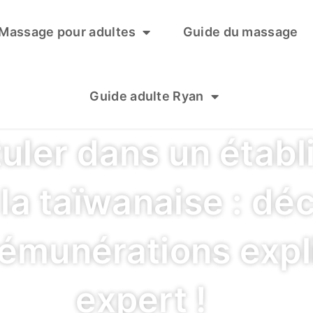
Massage pour adultes
Guide du massage
Guide adulte Ryan
uler dans un étab
la taïwanaise : déc
 rémunérations exp
expert !