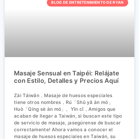
BLOG DE ENTRETENIMIENTO DE RYAN
Masaje Sensual en Taipéi: Relájate
con Estilo, Detalles y Precios Aquí
Zài Táiwān，Masaje de huesos especiales
tiene otros nombres，Rú「Shū yā àn mó」
Huò「Qíng sè àn mó」。Yīn cǐ，Amigos que
acaban de llegar a Taiwán, si buscan este tipo
de servicio de masaje, ¡asegúrense de buscar
correctamente! Ahora vamos a conocer el
masaje de huesos especiales en Taiwán, su