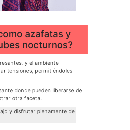
 como azafatas y
clubes nocturnos?
tresantes, y el ambiente
rar tensiones, permitiéndoles
esante donde pueden liberarse de
trar otra faceta.
bajo y disfrutar plenamente de