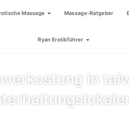
rotische Massage
Massage-Ratgeber
Ryan Erotikführer
nverkostung in ta
terhaltungslokale