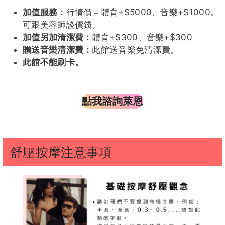
營業時間：
中午12：00~凌晨06：00 (凌晨05：00
最後收客)。
捷運站：
中山國小 -２號出口。步行５分鐘。
仙女客評
仙女客評
若伊
天心客評
安娜客評
地址：
確切地址請私訊我唷。>>>
LINE
1
價格：
NT＄2800／60 min.（含沐浴10分鐘）
包廂費：
此館無包廂費。
【加值服務】
小宜客評
小宜
漲婷客評
漲婷客評
湘婷
1
加值服務：
行情價＝體育+$5000、音樂+$1000。
可跟美容師談價錢。
加值另加清潔費：
體育+$300、音樂+$300
贈送音樂清潔費：
此館送音樂免清潔費。
果凍
白白
葆琪
莉莎
莉莎客評
此館不能刷卡。
點我諮詢萊恩
夏天客評
AKI客評
AKI客評
葆琪客評
淳淳客評