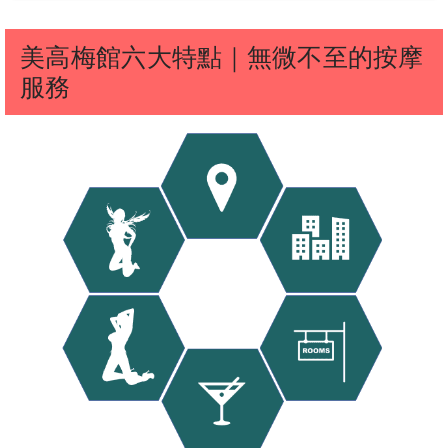
韓美
露娜
海倫
凱燕
露娜客
評1
海倫客
凱燕
海倫
韓美客評
尤菈客
凱燕客評
評
客評
客評
1
評
1
1
美高梅館六大特點｜無微不至的按摩
服務
陽光客評
昆娜
天心
夢娜
海嫄
咘咘
1
陽光
娜飛客評
焦糖
昆娜客評
栗子