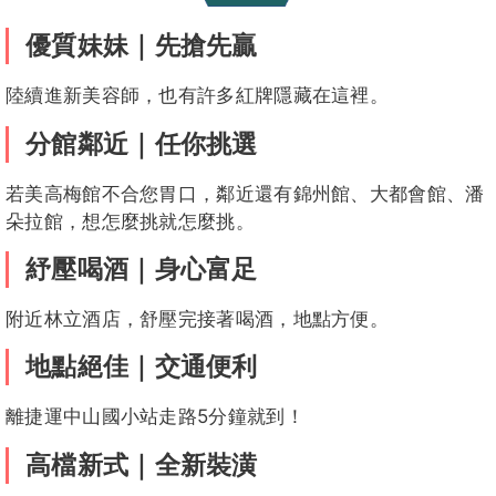
1
娜飛
昆娜客評
陽光客評
夢娜客評
茶茶
茶茶客評
粿粿客評
開心
艾莉絲
咘咘客評
優質妹妹｜先搶先贏
陸續進新美容師，也有許多紅牌隱藏在這裡。
分館
鄰近
｜任你挑選
粿粿客評
茶茶客評
咘咘客評
琉璃
咖啡
若美高梅館不合您胃口，鄰近還有錦州館、大都會館、潘
1
1
1
朵拉館，想怎麼挑就怎麼挑。