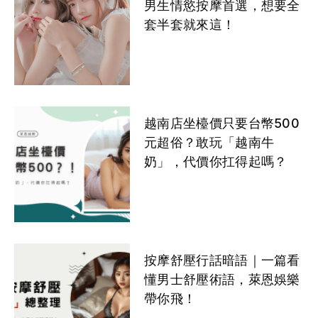
2025 林森北路按摩：16 間頂級按摩會館評比，推
薦最正的美容師給你！
柔柔
海兒客評
悠悠
大S客評
葆琪客評
1
相關文章
2025 男士舒壓按摩攻略｜
男生情慾按摩首選，想要全
EVA客評
公主客評
奶糖客評
美式
❤班表1
1
美高梅館
套半套就來這！
0803
❤班表2
❤班表3
草莓
果凍客評
公主
美高梅館
美高梅館
1
越南店坐檯價只要台幣500
0803
0803
元超俗？敢玩「越南牛
奶」，代價你扛得起嗎？