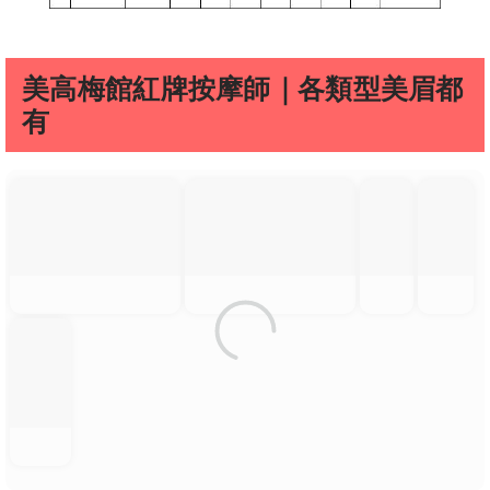
美高梅館紅牌按摩師｜各類型美眉都
有
MIMI
夏芽客
夏芽客
MIMI客
丞琳
評
評1
評
MIMI客評
丞琳客
丞琳客評
露娜客
韓美客評
1
評
1
評