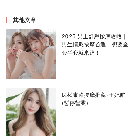
羽柔
香奈
小護士
Luna
蜜兒
越南店風險有哪些？真的便
宜又大碗？小心踩雷
夏恩
想想
莉洋
小優
芸芸
其他文章
蘇菲
伊布
糖糖
璟禾
小隻馬
2025 男士舒壓按摩攻略｜
男生情慾按摩首選，想要全
套半套就來這！
七七