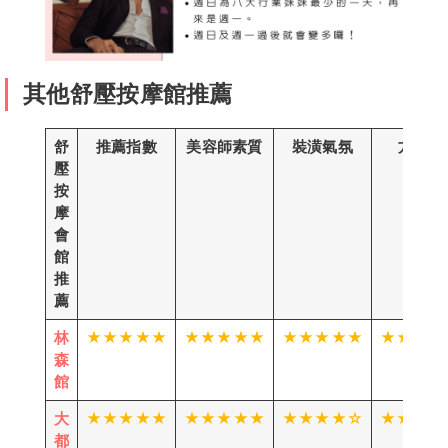
1
舒壓按摩注意事項
白白客評
白白客評
暖暖
夏天
天天
1
海兒
RIMY
花魁
Vicki
Eva
其他舒壓按摩館推薦
昕妍
夏芽
結衣
奈奈
楚楚
舒
推薦指數
美容師素質
裝潢氣氛
方便性
壓
按
摩
會