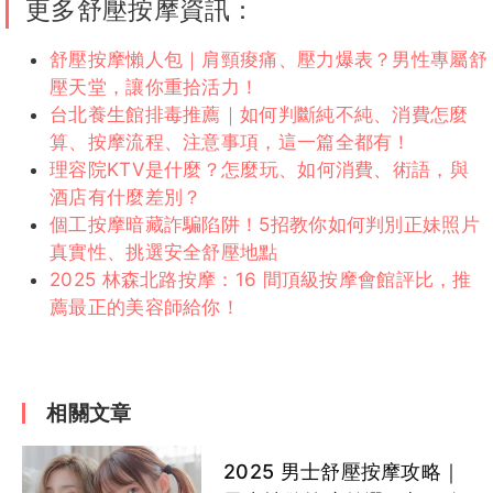
奇
★★★★☆
★★★★★
★★★★☆
★★★★
蹟
杉菜
尤菈
小新
久久
瑄瑄
館
點我諮詢萊恩
格格
江奈
蕾蕾
希雅
昭昭
更多舒壓按摩資訊：
舒壓按摩懶人包｜肩頸痠痛、壓力爆表？男性專屬舒
壓天堂，讓你重拾活力！
千娜
泡泡
溫倪
芸希
千娜客評
台北養生館排毒推薦｜如何判斷純不純、消費怎麼
算、按摩流程、注意事項，這一篇全都有！
理容院KTV是什麼？怎麼玩、如何消費、術語，與
酒店有什麼差別？
個工按摩暗藏詐騙陷阱！5招教你如何判別正妹照片
果凍客評
小妤
小嬌妻
尤菈客評
TYRA泰
真實性、挑選安全舒壓地點
1
拉