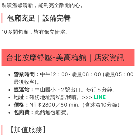
紓壓喝酒｜身心富足
淳淳
夢娜客評
溫以凡
溫以凡客
童妍
附近林立酒店，舒壓完接著喝酒，地點方便。
1
評
地點絕佳｜交通便利
離捷運中山國小站走路5分鐘就到！
小安
奶糖
艾莉絲客
艾莉絲客
奶糖客評
高檔新式｜全新裝潢
評
評1
裝潢溫馨清新，能夠完全敞開內心。
包廂充足｜設備完善
YUMI
Yumi客
歪歪
AKI
安娜
評
10多間包廂，皆有獨立衛浴。
台北按摩舒壓-美高梅館｜店家資訊
淺淺
漲婷
小葵
粿粿
仙女