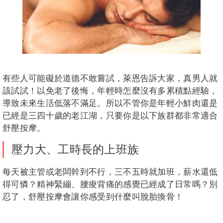
有些人可能礙於道德不敢嘗試，萊恩告訴大家，真男人就
該試試！以免老了後悔，年輕時怎麼沒有多累積點經驗，
導致未來生活低落不滿足。所以不管你是年輕小鮮肉還是
已經是三四十歲的老江湖，只要你是以下族群都非常適合
舒壓按摩。
壓力大、工時長的上班族
每天被主管或老闆幹到不行，三不五時就加班，薪水還低
得可憐？精神緊繃、腰痠背痛的感覺已經成了日常嗎？別
忍了，舒壓按摩會讓你感受到什麼叫脫胎換骨！