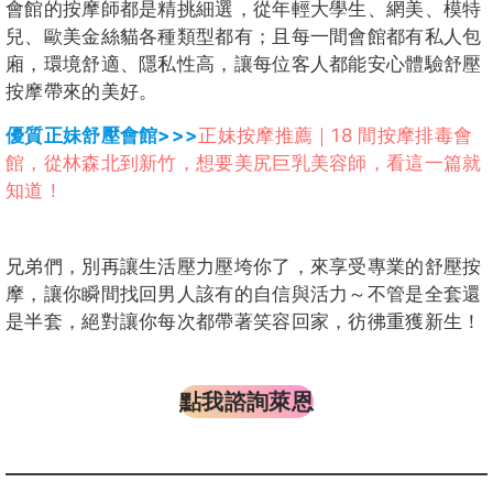
會館的按摩師都是精挑細選，從年輕大學生、網美、模特
兒、歐美金絲貓各種類型都有；且每一間會館都有私人包
廂，環境舒適、隱私性高，讓每位客人都能安心體驗舒壓
按摩帶來的美好。
優質正妹舒壓會館>>>
正妹按摩推薦｜18 間按摩排毒會
館，從林森北到新竹，想要美尻巨乳美容師，看這一篇就
知道！
兄弟們，別再讓生活壓力壓垮你了，來享受專業的舒壓按
摩，讓你瞬間找回男人該有的自信與活力～不管是全套還
是半套，絕對讓你每次都帶著笑容回家，彷彿重獲新生！
點我諮詢萊恩