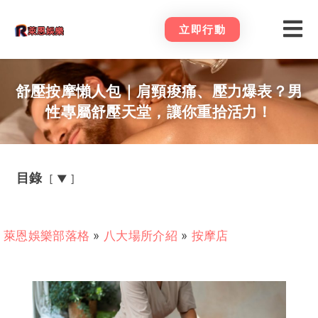
立即行動
舒壓按摩懶人包｜肩頸痠痛、壓力爆表？男
性專屬舒壓天堂，讓你重拾活力！
目錄
▼
萊恩娛樂部落格
»
八大場所介紹
»
按摩店