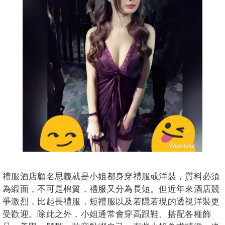
禮服酒店顧名思義就是小姐都身穿禮服或洋裝，質料必須
為緞面，不可是棉質，禮服又分為長短。但近年來酒店競
爭激烈，比起長禮服，短禮服以及若隱若現的透視洋裝更
受歡迎。除此之外，小姐通常會穿高跟鞋、搭配各種飾