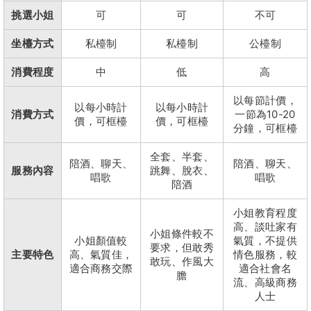
挑選小姐
可
可
不可
坐檯方式
私檯制
私檯制
公檯制
消費程度
中
低
高
以每節計價，
以每小時計
以每小時計
消費方式
一節為10-20
價，可框檯
價，可框檯
分鐘，可框檯
全套、半套、
陪酒、聊天、
陪酒、聊天、
服務內容
跳舞、脫衣、
唱歌
唱歌
陪酒
小姐教育程度
高、談吐家有
小姐條件較不
小姐顏值較
氣質，不提供
要求，但敢秀
主要特色
高、氣質佳，
情色服務，較
敢玩、作風大
適合商務交際
適合社會名
膽
流、高級商務
人士