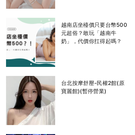
越南店坐檯價只要台幣500
元超俗？敢玩「越南牛
奶」，代價你扛得起嗎？
台北按摩舒壓-民權2館(原
寶麗館)(暫停營業)