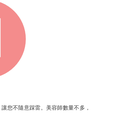
嵐嵐客評1
凱樂客評1
悠悠
Hana
蕭蕭客評
芯妍汐客
評1
姜姜
水中游客
芯妍汐客
評1
評