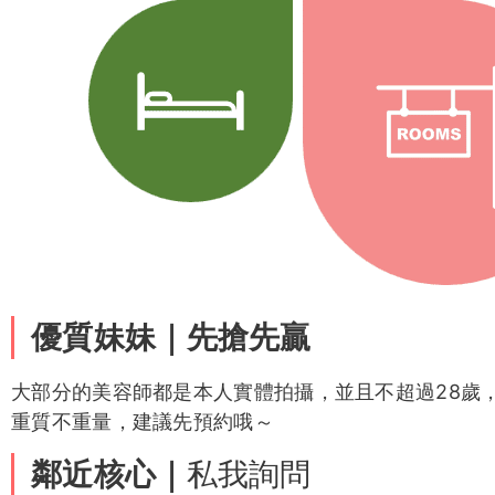
客評
1
左左
京華客評1
水中游客
詩語
評
陽光客評1
芯妍汐
鑽石
凱樂
鑽石客評
鑽石客評1
麻衣客評1
寶兒