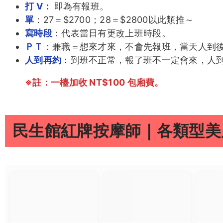
打 V
：
即為有報班。
單
：27＝$2700；28＝$2800以此類推～
寫時段
：代表當日有更改上班時段。
ＰＴ
：兼職＝想來才來，不會先報班，當天人到
人到再約
：到班不正常，報了班不一定會來，人
※註：一檯加收 NT$100 包廂費。
民生館紅牌按摩師｜各類型美