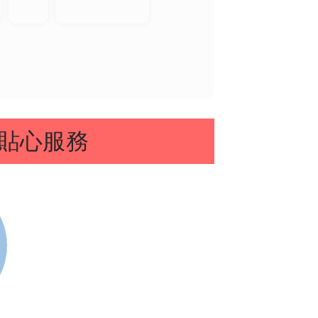
迪麗
千兒
可彤
麻衣
熱巴
客評
迪麗熱巴
麻衣客評
水中游
客
Minnie
雨婷客
雨婷客評
(米妮)
評
1
客評
貼心服務
童恩
優里
千兒客評