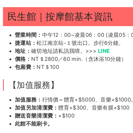
位於松江南京站附近走路6分鐘！
簡約裝潢｜
安心隱密
悠悠客評1
子霏
星丞
艾莉絲
此館裝潢簡約、乾淨，獨具一格，安全又隱密，讓您
包廂舒適｜設備完善
紫萱客評
紫萱客評1
薇薇
夢夢
包廂內有舒適躺椅，想怎麼玩就怎麼玩！
民生館｜按摩館基本資訊
依柔客評
芝芝客評
依柔客評1
維恩
營業時間：
中午12：00~凌晨06：00 (凌晨05
捷運站：
松江南京站-１號出口。步行6分鐘。
地址：
確切地址請私訊我唷。>>>
LINE
價格：
NT＄2800／60 min.（含沐浴10分鐘）