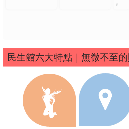
京華
童恩客
優里
丞琳
優里
評
客評1
客評
丞琳客評
丞琳客評
JC客評1
JC客評
千兒
1
客評1
京華
可彤客評
雨婷
JC
可彤
客評
評1
民生館六大特點｜無微不至的
夏天
夏天客評
夏天
嵐嵐客評
嵐嵐