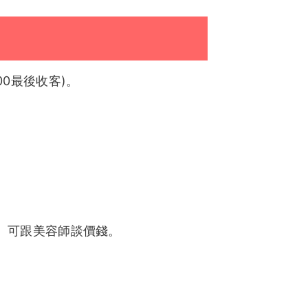
粿粿客評1
曉容
紫萱
安心消費。
夢夢客評
芝芝
子薇
CC
牛奶糖
蜂蜜
：00最後收客)。