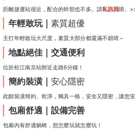
優質妹妹｜先搶先贏
蕭蕭
凱樂客評
Minnie(
露露
米妮)
大部分的美容師都是本人實體拍攝，並且不超過28歲
重質不重量，建議先預約哦～
鄰近核心
｜
私我詢問
陽光客評
姜姜客評
貝貝客評
貝貝客評1
距離捷運站很近，配合的幹部也不多。請
私訊我
唷。>
年輕敢玩｜
素質超優
主打年輕敢玩大尺度，素質大部分都還滿不錯唷～
粿粿
悠悠客評
藍藍
秘密
地點絕佳｜交通便利