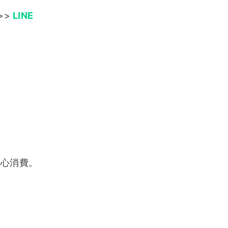
蕭蕭客評1
Minnie(
芮芮
米妮)客評
1
，讓您不隨意踩雷。美容師數量不多，
貝貝
子薇客評1
子薇客評
>>
LINE
童童
雨恩客評
粿粿客評