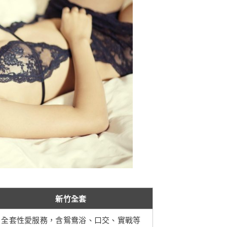
新竹全套
全套性愛服務，含鴛鴦浴、口交、實戰等