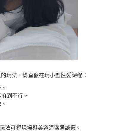
值型的玩法，簡直像在玩小型性愛課程：
受。
酥麻到不行。
激。
。
值玩法可視現場與美容師溝通談價。