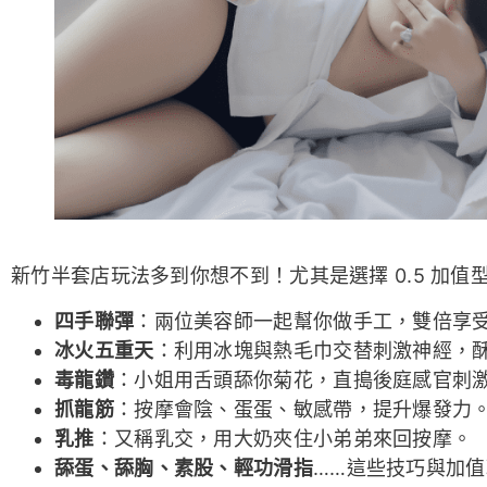
新竹半套店玩法多到你想不到！尤其是選擇 0.5 加
四手聯彈
：兩位美容師一起幫你做手工，雙倍享
冰火五重天
：利用冰塊與熱毛巾交替刺激神經，
毒龍鑽
：小姐用舌頭舔你菊花，直搗後庭感官刺
抓龍筋
：按摩會陰、蛋蛋、敏感帶，提升爆發力
乳推
：又稱乳交，用大奶夾住小弟弟來回按摩。
舔蛋、舔胸、素股、輕功滑指
……這些技巧與加