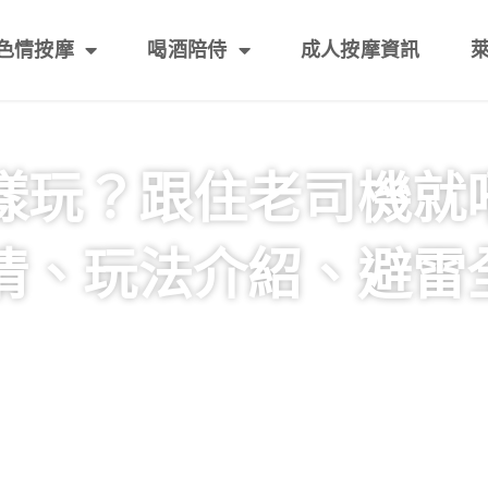
色情按摩
喝酒陪侍
成人按摩資訊
樣玩？跟住老司機就
情、玩法介紹、避雷