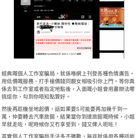
經典嘅個人工作室騙局，就係喺網上刊登各種色情廣告，
用低價嘅服務、打手槍價錢同靚女相吸引你上門，等你真
係去到工作室或者指定地點後，入面嘅小姐會用盡辦法嚟
挑逗你，勾到你唔知點算好。
然後再趁機坐地起價，話如果要S可能要再加幾千到一
萬，仲要轉去汽車旅館，結果當你到達旅館嘅時候，小姐
早就走咗，呢時候你又冇享受到，錢又俾人呃咗！
其實個人工作室騙局手法多不勝數，無非就係用各種話術