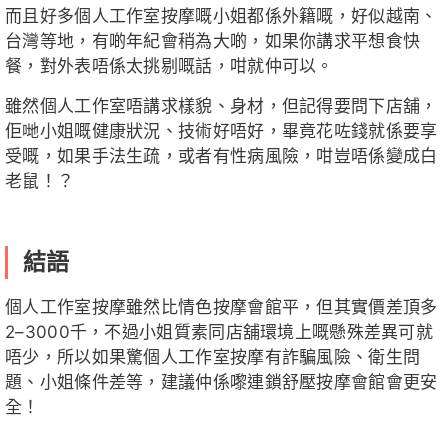
而且好多個人工作室按摩嘅小姐都係外籍嘅，好似越南、
台灣等地，有啲年紀會稍為大啲，如果你講求平想食快
餐，對外表唔係太挑剔嘅話，咁就仲可以。
雖然個人工作室唔講求樣貌、身材，但記得要問下店舖，
佢哋小姐嘅健康狀況、技術好唔好，畢竟花咗錢就係要享
受嘅，如果手法生疏，或者有性病風險，咁豈唔係變成白
老鼠！？
結語
個人工作室按摩雖然比情色按摩會館平，但其實價差頂多
2–3000千，不過小姐質素同店舖環境上嘅懸殊差異可就
唔少，所以如果驚個人工作室按摩有詐騙風險、衛生問
題、小姐條件差等，建議仲係嚟連鎖舒壓按摩會館會更安
全！