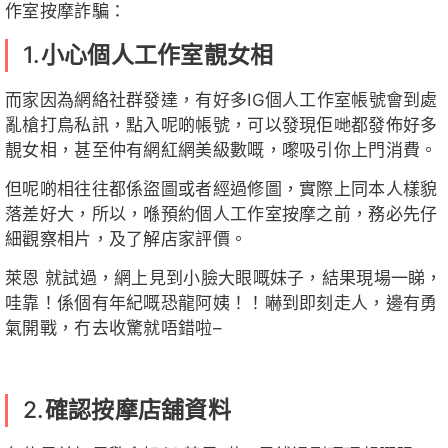
作室按摩詐騙：
1.
小心個人工作室靚女相
而家因為網絡社群發達，有好多IG個人工作室帳號會到處
亂槍打鳥私訊，點入呢啲帳號，可以發現佢哋都發佈好多
靚女相，甚至仲有網紅網美級數嘅，嚟吸引你上門消費。
但呢啲相往往都係盜圖或者經過修圖，實際上同本人樣貌
落差好大，所以，喺預約個人工作室按摩之前，務必先仔
細觀察相片，及了解店家評價。
萊恩 就試過，網上見到小臉大眼嘅妹子，結果現場一睇，
哇靠！係個有年紀嘅恐龍阿姨！！嚇到即刻走人，邊有勇
氣開戰，冇去收驚就唔錯啦–
2.
確認按摩店舖資料