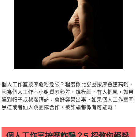
個人工作室按摩危唔危險？程度係比舒壓按摩會館高啲，
因為個人工作室小姐質素參差，規模細，冇人把風，如果
遇到帽子叔叔嚟拜訪，會好容易出事。如果個人工作室同
黑道或者仙人跳團隊合作，被詐騙都係有可能嘅！
個人工作室按摩詐騙？5 招教你輕鬆