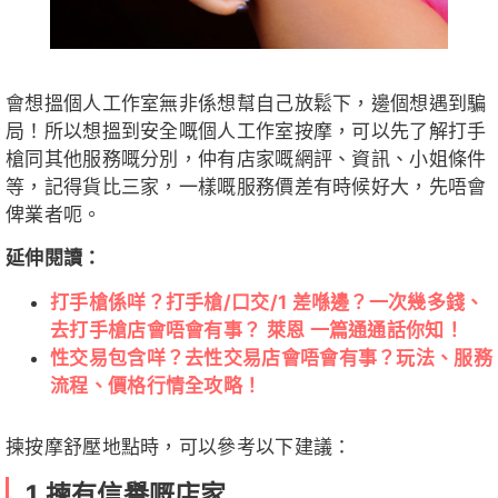
會想搵個人工作室無非係想幫自己放鬆下，邊個想遇到騙
局！所以想搵到安全嘅個人工作室按摩，可以先了解打手
槍同其他服務嘅分別，仲有店家嘅網評、資訊、小姐條件
等，記得貨比三家，一樣嘅服務價差有時候好大，先唔會
俾業者呃。
延伸閱讀：
打手槍係咩？打手槍/口交/1 差喺邊？一次幾多錢、
去打手槍店會唔會有事？ 萊恩 一篇通通話你知！
性交易包含咩？去性交易店會唔會有事？玩法、服務
流程、價格行情全攻略！
揀按摩舒壓地點時，可以參考以下建議：
1.揀有信譽嘅店家