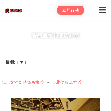
立即行动
香阁里拉礼便店介绍
目錄
▼
台北女性陪侍场所推荐
»
台北便服店推荐