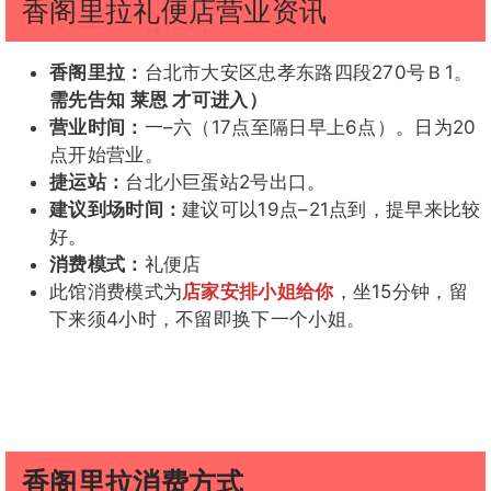
香阁里拉礼便店营业资讯
香阁里拉：
台北市大安区忠孝东路四段270号Ｂ1。
需先告知 莱恩 才可进入）
营业时间：
一–六（17点至隔日早上6点）。日为20
点开始营业。
捷运站：
台北小巨蛋站2号出口。
建议到场时间：
建议可以19点–21点到，提早来比较
好。
消费模式：
礼便店
此馆消费模式为
店家安排小姐给你
，坐15分钟，留
下来须4小时，不留即换下一个小姐。
香阁里拉消费方式