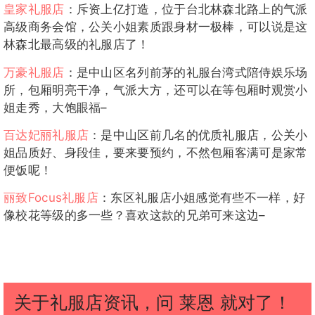
皇家礼服店
：斥资上亿打造，位于台北林森北路上的气派
高级商务会馆，公关小姐素质跟身材一极棒，可以说是这
林森北最高级的礼服店了！
万豪礼服店
：是中山区名列前茅的礼服台湾式陪侍娱乐场
所，包厢明亮干净，气派大方，还可以在等包厢时观赏小
姐走秀，大饱眼福–
百达妃丽礼服店
：是中山区前几名的优质礼服店，公关小
姐品质好、身段佳，要来要预约，不然包厢客满可是家常
便饭呢！
丽致Focus礼服店
：东区礼服店小姐感觉有些不一样，好
像校花等级的多一些？喜欢这款的兄弟可来这边–
关于礼服店资讯，问 莱恩 就对了！