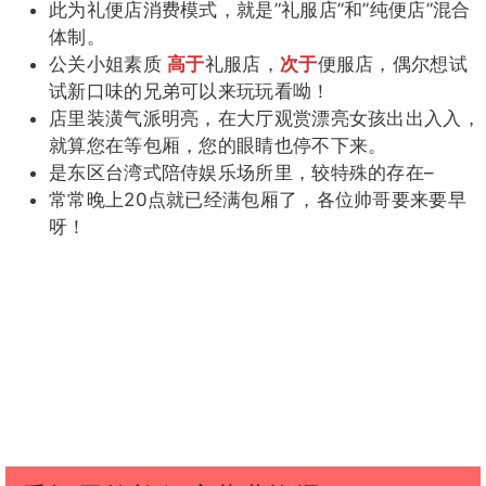
此为礼便店消费模式，就是”礼服店”和”纯便店”混合
体制。
公关小姐素质
高于
礼服店，
次于
便服店，偶尔想试
试新口味的兄弟可以来玩玩看呦！
店里装潢气派明亮，在大厅观赏漂亮女孩出出入入，
就算您在等包厢，您的眼睛也停不下来。
是东区台湾式陪侍娱乐场所里，较特殊的存在–
常常晚上20点就已经满包厢了，各位帅哥要来要早
呀！