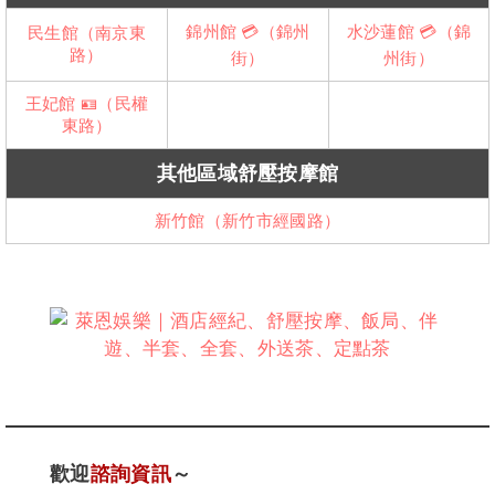
錦州館 💳（錦州
水沙蓮館 💳（錦
民生館（南京東
路）
街）
州街）
王妃館 🪪（民權
東路）
其他區域舒壓按摩館
新竹館（新竹市經國路）
歡迎
諮詢資訊
～