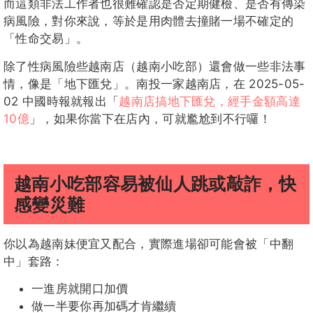
而這類非法工作者也很難確認是否定期健檢、是否有傳染
病風險，對你來說，等於是用肉體去撞賭一場不確定的
「性命交易」。
除了性病風險些越南店（越南小吃部）還會做一些非法事
情，像是「地下匯兌」。南投一家越南店，在 2025-05-
02 中國時報就報出「
越南店搞地下匯兌，經手金額高達
10億
」，如果你當下在店內，可就尷尬到不行囉！
越南小吃部容易被仙人跳或敲詐，快
感變災難
你以為越南妹便宜又配合，實際進場卻可能會被「中翻
中」套路：
一進房就開口加價
做一半要你再加碼才肯繼續