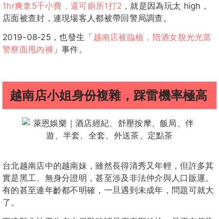
1hr爽拿5千小費，還可廁所1打2
，就是因為玩太 high，
店面被查封，連現場客人都被帶回警局調查。
2019-08-25，也發生「
越南店被臨檢，陪酒女脫光光當
警察面甩內褲
」事件。
越南店小姐身份複雜，踩雷機率極高
台北越南店中的越南妹，雖然長得清秀又年輕，但許多其
實是黑工、無身分證明，甚至涉及非法仲介與人口販運。
有的甚至連年齡都不明確，一旦遇到未成年，問題可就大
了。