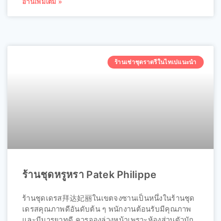
อ่านเพิ่มเติม »
ร้านเช่าชุดราตรีในไทเปแนะนำ
ร้านชุดหรูหรา Patek Philippe
ร้านชุดเดรส拜达妃丽ในเขตจงซานเป็นหนึ่งในร้านชุด
เดรสคุณภาพดีอันดับต้น ๆ พนักงานต้อนรับมีคุณภาพ
และมีมารยาทดี ควรจองล่วงหน้าเพราะห้องส่วนตัวมัก