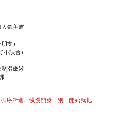
薦人氣美眉
小朋友）
講好不誤會）
放鬆滑嫩嫩
課
起，循序漸進、慢慢開發，別一開始就把