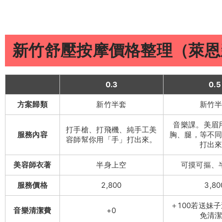
新竹舒壓按摩價格整理（萊恩
0.3
0.5
方案歸類
新竹半套
新竹
音樂課。美眉
打手槍、打飛機、純手工美
服務內容
胸、腿，等不
容師幫你用「手」打出來。
打出
美容師衣著
半身上空
可摸可摳、
服務價格
2,800
3,80
＋100若送妹
音樂清潔費
+0
免清