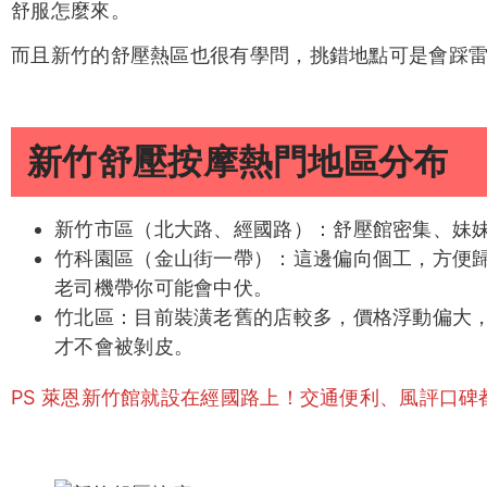
舒服怎麼來。
而且新竹的舒壓熱區也很有學問，挑錯地點可是會踩
新竹舒壓按摩熱門地區分布
新竹市區（北大路、經國路）：舒壓館密集、妹
竹科園區（金山街一帶）：這邊偏向個工，方便
老司機帶你可能會中伏。
竹北區：目前裝潢老舊的店較多，價格浮動偏大
才不會被剝皮。
PS 萊恩新竹館就設在經國路上！交通便利、風評口碑