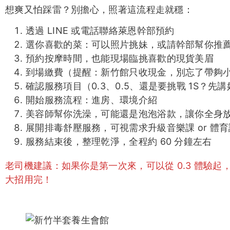
想爽又怕踩雷？別擔心，照著這流程走就穩：
透過 LINE 或電話聯絡萊恩幹部預約
選你喜歡的菜：可以照片挑妹，或請幹部幫你推
預約按摩時間，也能現場臨挑喜歡的現貨美眉
到場繳費（提醒：新竹館只收現金，別忘了帶夠
確認服務項目（0.3、0.5、還是要挑戰 1S？先
開始服務流程：進房、環境介紹
美容師幫你洗澡，可能還是泡泡浴款，讓你全身
展開排毒舒壓服務，可視需求升級音樂課 or 體育
服務結束後，整理乾淨，全程約 60 分鐘左右
老司機建議：如果你是第一次來，可以從 0.3 體驗
大招用完！