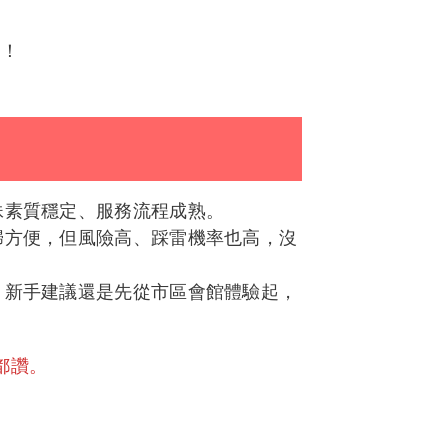
雷！
妹素質穩定、服務流程成熟。
歸方便，但風險高、踩雷機率也高，沒
，新手建議還是先從市區會館體驗起，
都讚。