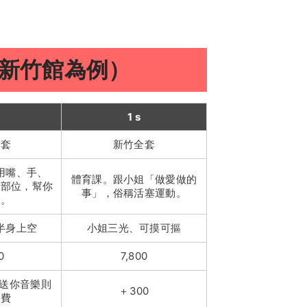
新竹館為例）
1 s
半套
新竹全套
用嘴、手、
體育課。跟小姐「做愛做的
同部位，幫你
事」，俗稱活塞運動。
來。
半身上空
小姐三光、可摸可摳
0
7,800
子送你音樂則
＋300
潔費