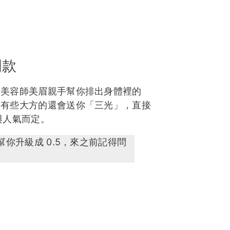
門款
由美容師美眉親手幫你排出身體裡的
，有些大方的還會送你「三光」，直接
與人氣而定。
偷幫你升級成 0.5，來之前記得問