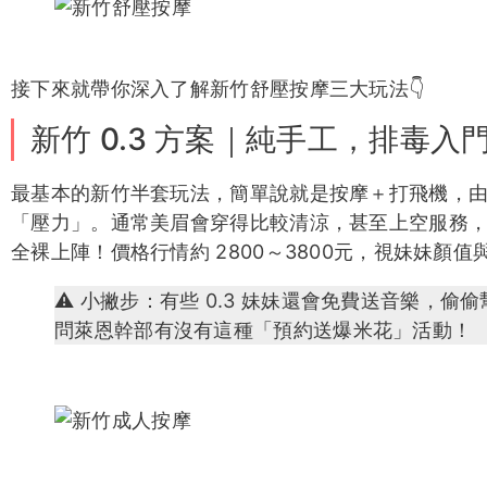
接下來就帶你深入了解新竹舒壓按摩三大玩法👇
新竹 0.3 方案｜純手工，排毒入
最基本的新竹半套玩法，簡單說就是按摩＋打飛機，
「壓力」。通常美眉會穿得比較清涼，甚至上空服務
全裸上陣！價格行情約 2800～3800元，視妹妹顏值
⚠️ 小撇步：有些 0.3 妹妹還會免費送音樂，偷
問萊恩幹部有沒有這種「預約送爆米花」活動！