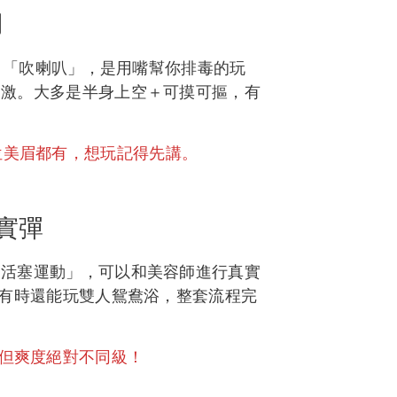
用
」、「吹喇叭」，是用嘴幫你排毒的玩
刺激。大多是半身上空＋可摸可摳，有
是每位美眉都有，想玩記得先講。
槍實彈
「活塞運動」，可以和美容師進行真實
，有時還能玩雙人鴛鴦浴，整套流程完
起跳，但爽度絕對不同級！