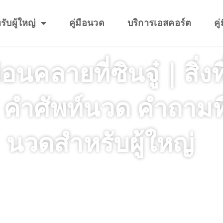
ับผู้ใหญ่
คู่มือนวด
บริการเอสคอร์ต
คู
อนคลายที่ซินจู๋｜สิ่งท
ษ คำศัพท์นวด คำถาม
นวดสำหรับผู้ใหญ่