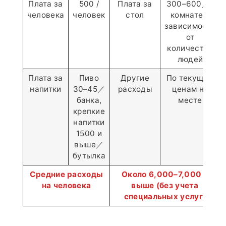
Плата за
500 /
Плата за
300–600／в
человека
человек
стол
комнате в
зависимости
от
количества
людей
Плата за
Пиво
Другие
По текущим
напитки
30–45／
расходы
ценам на
банка,
месте
крепкие
напитки
1500 и
выше／
бутылка
Средние расходы
Около 6,000–7,000 и
на человека
выше (без учета
специальных услуг)