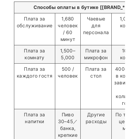
Способы оплаты в бутике [[BRAND_*]]
Плата за
1,680
Чаевые
1,000／
обслуживание
человек
для
комнат
/ 60
персонала
минут
Плата за
1,500–
Плата за
100／в
комнату
5,000
микрофон
комнат
Плата за
500 /
Плата за
400–1,00
каждого гостя
человек
стол
в комнат
зависимо
от
количест
гостей
Плата за
Пиво
Другие
По текущ
напитки
30–45／
расходы
ценам н
банка,
месте
крепкие