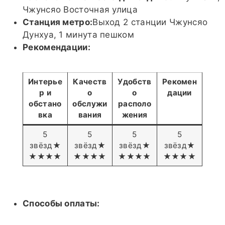
Чжунсяо Восточная улица
Станция метро:
Выход 2 станции Чжунсяо
Дунхуа, 1 минута пешком
Рекомендации:
Интерье
Качеств
Удобств
Рекомен
р и
о
о
дации
обстано
обслужи
располо
вка
вания
жения
5
5
5
5
звёзд★
звёзд★
звёзд★
звёзд★
★★★★
★★★★
★★★★
★★★★
Способы оплаты: