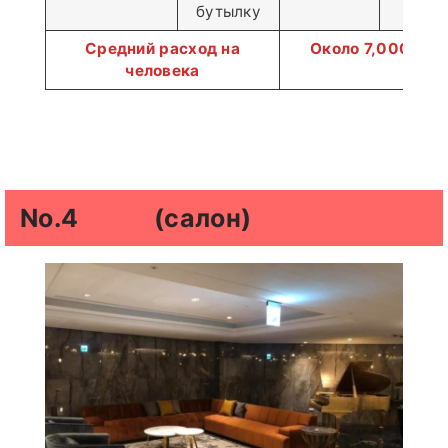
бутылку
Средний расход на
Около 7,000–8,
человека
No.4
Royal
(салон)