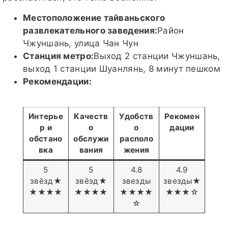
Местоположение тайваньского
развлекательного заведения:
Район
Чжуншань, улица Чан Чун
Станция метро:
Выход 2 станции Чжуншань,
выход 1 станции Шуанлянь, 8 минут пешком
Рекомендации:
Интерье
Качеств
Удобств
Рекомен
р и
о
о
дации
обстано
обслужи
располо
вка
вания
жения
5
5
4.8
4.9
звёзд★
звёзд★
звезды
звезды★
★★★★
★★★★
★★★★
★★★☆
☆