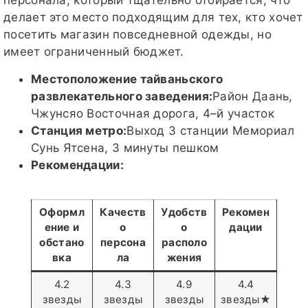
персонала, который тщательно отбирается, что
делает это место подходящим для тех, кто хочет
посетить магазин повседневной одежды, но
имеет ограниченный бюджет.
Местоположение тайваньского
развлекательного заведения:
Район Даань,
Чжунсяо Восточная дорога, 4–й участок
Станция метро:
Выход 3 станции Мемориал
Сунь Ятсена, 3 минуты пешком
Рекомендации:
Оформл
Качеств
Удобств
Рекомен
ение и
о
о
дации
обстано
персона
располо
вка
ла
жения
4.2
4.3
4.9
4.4
звезды
звезды
звезды
звезды★