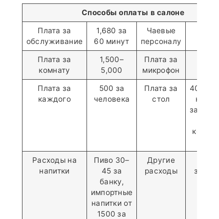
Способы оплаты в салоне
Плата за
1,680 за
Чаевые
1,000
обслуживание
60 минут
персоналу
комн
Плата за
1,500–
Плата за
100 
комнату
5,000
микрофон
комн
Плата за
500 за
Плата за
400–1,0
каждого
человека
стол
комна
зависи
от
колич
гост
Расходы на
Пиво 30–
Другие
Це
напитки
45 за
расходы
завися
банку,
теку
импортные
усло
напитки от
1500 за