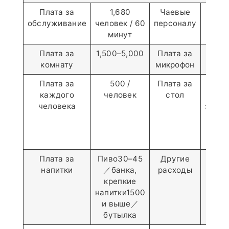
Плата за
1,680
Чаевые
1,
обслуживание
человек / 60
персоналу
ком
минут
Плата за
1,500–5,000
Плата за
1
комнату
микрофон
ком
Плата за
500 /
Плата за
400–
каждого
человек
стол
комн
человека
завис
коли
лю
Плата за
Пиво30–45
Другие
Ц
напитки
／банка,
расходы
зави
крепкие
тек
напитки1500
усл
и выше／
бутылка