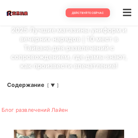
ДЕЙСТВУЙТЕ СЕЙЧАС
2025 Лучшие магазины униформ и
вечерних нарядов｜10 мест в
Тайване для развлечений с
сопровождением, где дамы знают,
как произвести впечатление!
Содержание
▼
Блог развлечений Лайен