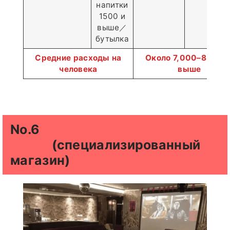
напитки
1500 и
выше／
бутылка
Средние расходы на
Около 7,000–8,000 
человека
выше
No.6
Кроун
(специализированный
магазин)