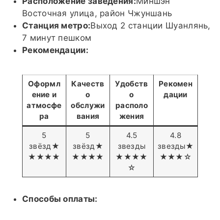
Расположение заведения:
Миншэн
Восточная улица, район Чжуншань
Станция метро:
Выход 2 станции Шуанлянь,
7 минут пешком
Рекомендации:
Оформл
Качеств
Удобств
Рекомен
ение и
о
о
дации
атмосфе
обслужи
располо
ра
вания
жения
5
5
4.5
4.8
звёзд★
звёзд★
звезды
звезды★
★★★★
★★★★
★★★★
★★★☆
☆
Способы оплаты: