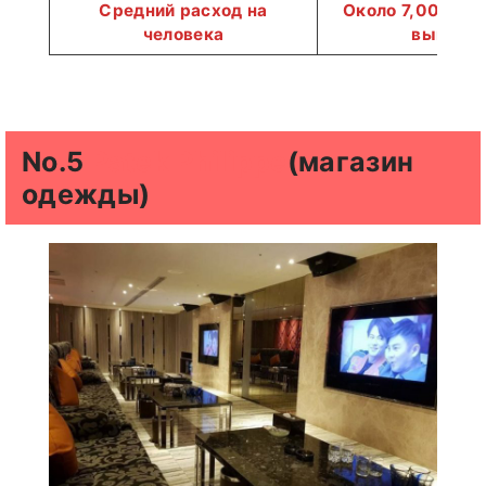
Средний расход на
Около 7,000–8,
человека
выше
No.5
Patek Philippe
(магазин
одежды)