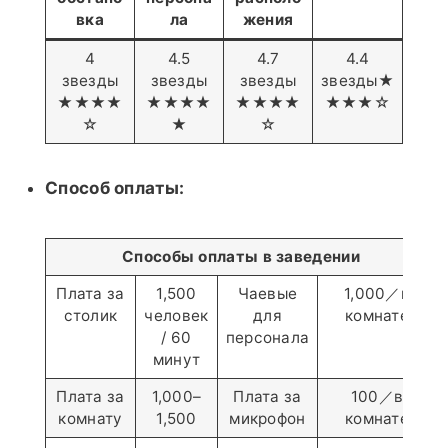
вка
ла
жения
4
4.5
4.7
4.4
звезды
звезды
звезды
звезды★
★★★★
★★★★
★★★★
★★★☆
☆
★
☆
Способ оплаты:
Способы оплаты в заведении
Плата за
1,500
Чаевые
1,000／в
столик
человек
для
комнате
/ 60
персонала
минут
Плата за
1,000–
Плата за
100／в
комнату
1,500
микрофон
комнате