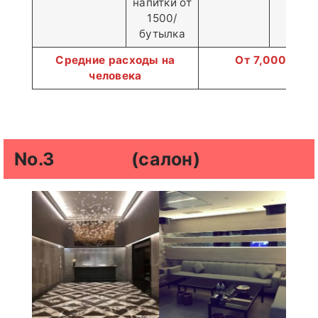
напитки от
1500/
бутылка
Средние расходы на
От 7,000–8,0
человека
No.3
Marriott
(салон)