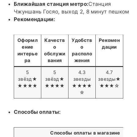
Ближайшая станция метро:
Станция
Чжуншань Госяо, выход 2, 8 минут пешком
Рекомендации:
Оформл
Качеств
Удобств
Рекомен
ение
о
о
дации
интерье
обслужи
располо
ра
вания
жения
5
5
4.3
4.7
звёзд★
звёзд★
звезды
звезды★
★★★★
★★★★
★★★★
★★★☆
☆
Способы оплаты:
Способы оплаты в магазине