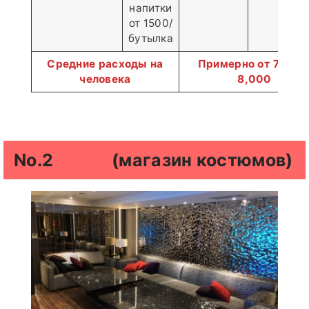
напитки
от 1500/
бутылка
Средние расходы на
Примерно от 7,000
человека
8,000
No.2
Транс
(магазин костюмов)