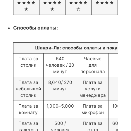
★★★★
★★★★
★★★★
★★★★
★
★
☆
Способы оплаты:
Шанри–Ла: способы оплаты и покупки
Плата за
640
Чаевые
1,00
столик
человек / 20
для
комн
минут
персонала
Плата за
8,640/ 270
Плата за
1,00
небольшой
минут
услуги
комн
столик
менеджера
Плата за
1,000–5,000
Плата за
100／ко
комнату
микрофон
Плата за
500 /
Плата за
600 и 
каждого
человек
стол
комнат