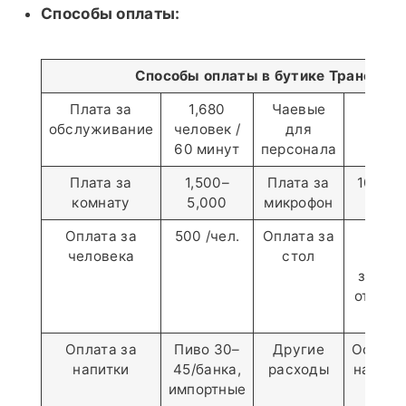
Способы оплаты:
Способы оплаты в бутике Транс
Плата за
1,680
Чаевые
1,0
обслуживание
человек /
для
ком
60 минут
персонала
Плата за
1,500–
Плата за
100 / 
комнату
5,000
микрофон
Оплата за
500 /чел.
Оплата за
400–1
человека
стол
комн
завис
от кол
гос
Оплата за
Пиво 30–
Другие
Основы
напитки
45/банка,
расходы
на акт
импортные
це