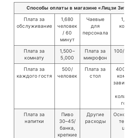
Способы оплаты в магазине «Лицзи Зитэн»
Плата за
1,680
Чаевые
1,000 /
обслуживание
человек
для
комнат
/ 60
персонала
минут
Плата за
1,500–
Плата за
100/комн
комнату
5,000
микрофон
Плата за
500/
Плата за
400–1,00
каждого гостя
человек
стол
комната
зависимо
от
количест
гостей
Плата за
Пиво
Другие
Основаны
напитки
30–45/
расходы
текущи
банка,
ценах
крепкие