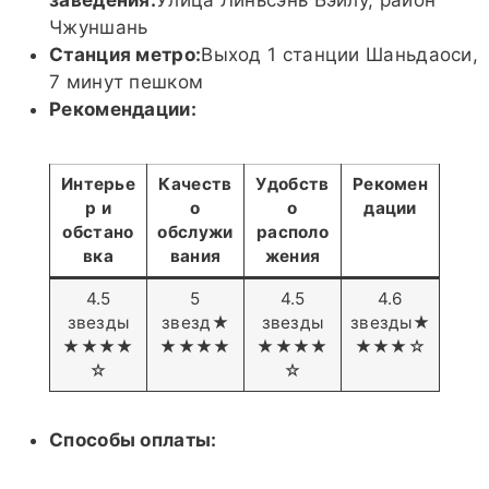
заведения:
Улица Линьсэнь Бэйлу, район
Чжуншань
Станция метро:
Выход 1 станции Шаньдаоси,
7 минут пешком
Рекомендации:
Интерье
Качеств
Удобств
Рекомен
р и
о
о
дации
обстано
обслужи
располо
вка
вания
жения
4.5
5
4.5
4.6
звезды
звезд★
звезды
звезды★
★★★★
★★★★
★★★★
★★★☆
☆
☆
Способы оплаты: