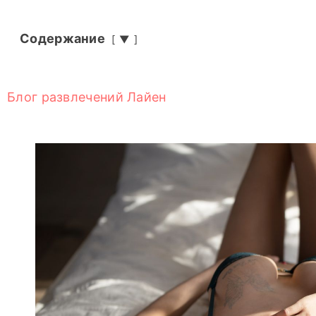
Содержание
▼
Блог развлечений Лайен