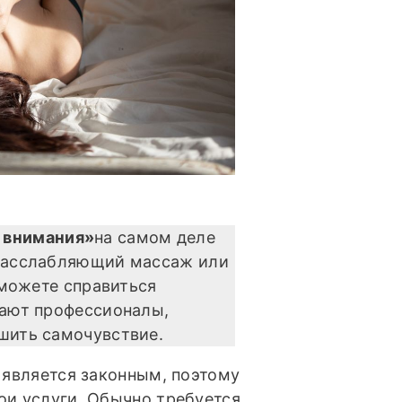
 внимания»
на самом деле
 расслабляющий массаж или
 можете справиться
тают профессионалы,
шить самочувствие.
 является законным, поэтому
ои услуги. Обычно требуется