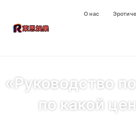
О нас
Эротич
«Руководство по 
по какой цен