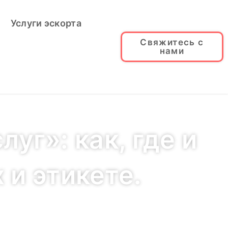
Услуги эскорта
Свяжитесь с
нами
уг»: как, где и
 и этикете.