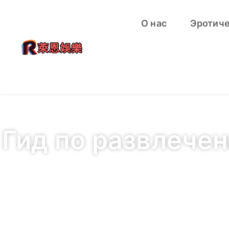
О нас
Эротич
Гид по развлечен