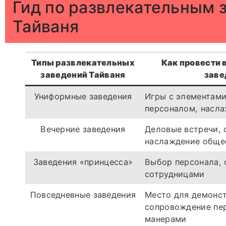
Гид по развлекательным 
Тайваня
Типы развлекательных
Как провести 
заведений Тайваня
заве
Униформные заведения
Игры с элементами
персоналом, насл
Вечерние заведения
Деловые встречи, 
наслаждение обще
Заведения «принцесса»
Выбор персонала,
сотрудницами
Повседневные заведения
Место для демонст
сопровождение пе
манерами