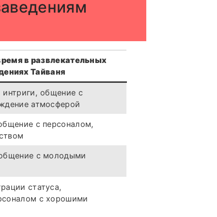
заведениям
время в развлекательных
дениях Тайваня
 интриги, общение с
аждение атмосферой
общение с персоналом,
ством
 общение с молодыми
рации статуса,
рсоналом с хорошими