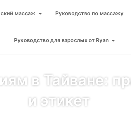
еский массаж
Руководство по массажу
Руководство для взрослых от Ryan
иям в Тайване: п
и этикет