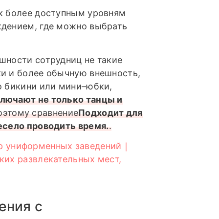
 к более доступным уровням
ждением, где можно выбрать
шности сотрудниц не такие
ки и более обычную внешность,
о бикини или мини–юбки,
ключают не только танцы и
оэтому сравнение
Подходит для
есело проводить время.
.
р униформенных заведений｜
ких развлекательных мест,
ения с