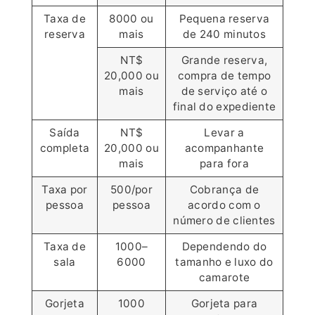
Taxa de
8000 ou
Pequena reserva
reserva
mais
de 240 minutos
NT$
Grande reserva,
20,000 ou
compra de tempo
mais
de serviço até o
final do expediente
Saída
NT$
Levar a
completa
20,000 ou
acompanhante
mais
para fora
Taxa por
500/por
Cobrança de
pessoa
pessoa
acordo com o
número de clientes
Taxa de
1000–
Dependendo do
sala
6000
tamanho e luxo do
camarote
Gorjeta
1000
Gorjeta para