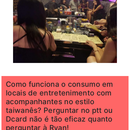
Como funciona o consumo em
locais de entretenimento com
acompanhantes no estilo
taiwanês? Perguntar no ptt ou
Dcard não é tão eficaz quanto
perguntar à Ryan!