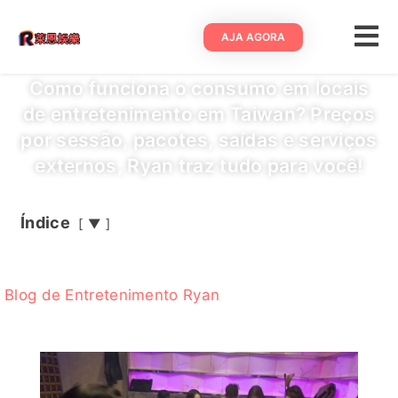
AJA AGORA
Como funciona o consumo em locais
de entretenimento em Taiwan? Preços
por sessão, pacotes, saídas e serviços
externos, Ryan traz tudo para você!
Índice
▼
Blog de Entretenimento Ryan