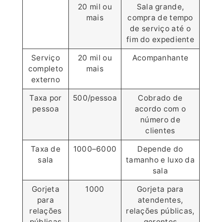
20 mil ou
Sala grande,
mais
compra de tempo
de serviço até o
fim do expediente
Serviço
20 mil ou
Acompanhante
completo
mais
externo
Taxa por
500/pessoa
Cobrado de
pessoa
acordo com o
número de
clientes
Taxa de
1000–6000
Depende do
sala
tamanho e luxo da
sala
Gorjeta
1000
Gorjeta para
para
atendentes,
relações
relações públicas,
públicas
gerentes