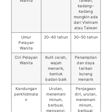
Wanita
Taiwan,
kadang–
kadang
mungkin ada
dari Vietnam
atau Taiwan
Umur
20–40 tahun
30–50 tahun
Pelayan
Wanita
Ciri Pelayan
Kulit cerah,
Penampilan
Wanita
wajah
dan daya
menarik,
tarikan
bentuk
kurang
badan baik
menarik
Kandungan
Urutan,
Penjagaan
perkhidmata
menemani
diri, urutan,
n
minum,
menemani
berbual,
minum,
menyanyi,
berbual,