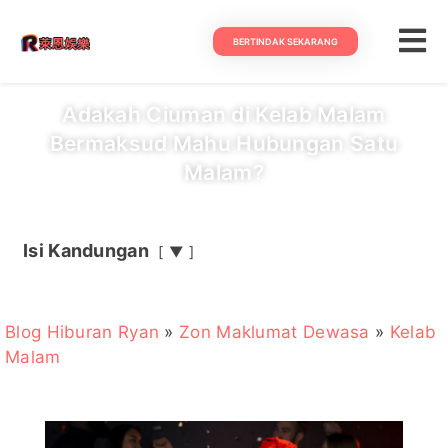
BERTINDAK SEKARANG
Adakah Ciuman di Kelab Malam
Bermaksud Mahu Hubungan Satu
Malam?
Isi Kandungan
▼
Blog Hiburan Ryan
»
Zon Maklumat Dewasa
»
Kelab
Malam