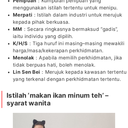
Penipuan
：Kumpulan penipuan yang
menggunakan istilah tertentu untuk menipu.
Merpati
：Istilah dalam industri untuk merujuk
kepada pihak berkuasa.
MM
：Secara ringkasnya bermaksud “gadis”,
iaitu individu yang dipilih.
K/H/S
：Tiga huruf ini masing–masing mewakili
harga/masa/kekerapan perkhidmatan.
Menolak
：Apabila memilih perkhidmatan, jika
tidak berpuas hati, boleh menolak.
Lin Sen Bei
：Merujuk kepada kawasan tertentu
yang terkenal dengan perkhidmatan tertentu.
Istilah ‘makan ikan minum teh’ –
syarat wanita